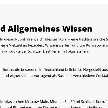
nd Allgemeines Wissen
n dieser Rubrik dreht sich alles um Korn – eine traditionsreiche Sp
e eine Vielzahl an Rezepten, Wissenswertes rund um Korn sowie 
n-Produkte der Schlitzer Destillerie im Fokus stehen.
 Spirituose, die besonders in Deutschland beliebt ist. Hergestellt 
und eignet sich hervorragend als Basis für verschiedene Cockta
 des klassischen Moscow Mule. Mischen Sie 60 ml Schlitzer Korn, 
her auf Eis und garnieren Sie ihn mit einer Limettenscheibe und f