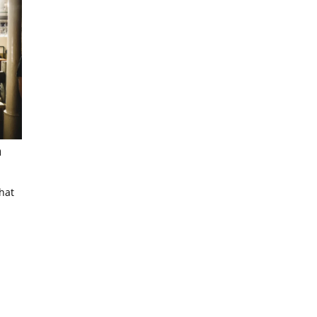
n
 hat