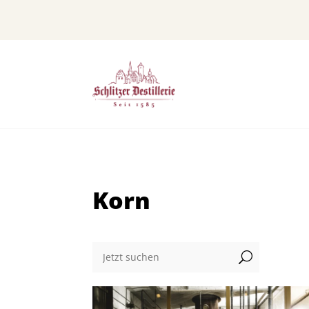
Korn
U