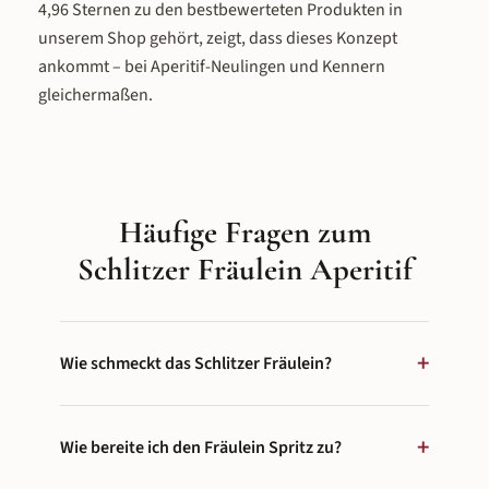
4,96 Sternen zu den bestbewerteten Produkten in
unserem Shop gehört, zeigt, dass dieses Konzept
ankommt – bei Aperitif-Neulingen und Kennern
gleichermaßen.
Häufige Fragen zum
Schlitzer Fräulein Aperitif
+
Wie schmeckt das Schlitzer Fräulein?
Fruchtig-herb und prickelnd: Herbe Grapefruit trifft
+
auf die exotische Säure der Yuzu-Zitrone, dezenter
Wie bereite ich den Fräulein Spritz zu?
Rosmarin sorgt für Kräuterwürze. Der Secco-Anteil