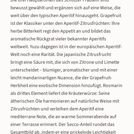
Degustationsgläser runden das Se
Auswahl: Der Schlitzer Fräulein Aperitif
bewusst gewählt und ergänzen sich auf eine Weise, die
und machen das Verkosten zum ec
mit seiner unverwechselbaren
Erlebnis. Ideal für Genießer, Einste
Komposition aus Grapefruit, Yuzu-
weit über den typischen Aperitif hinausgeht. Grapefruit
und Neugierige, die die Vielfalt mi
Zitrone und Rosmarin, verfeinert mit
ist der Klassiker unter den Aperitif-Zitrusfrüchten: Ihre
Obstbrände entdecken möchten. D
Secco – fruchtig, prickelnd und mit
herbe Bitterkeit regt den Appetit an und bildet das
Spezialitäten sind im Set enthalt
feiner Bitternote. Der Fräulein Spritz als
aromatische Rückgrat vieler bekannter Aperitifs
Milde Marille – fruchtig, weich u
Ready-to-Drink-Variante (10,5 % vol.,
weltweit. Yuzu dagegen ist in der europäischen Aperitif-
vollmundig Milde Williams Christ Bi
0,75 L) für alle, die sofort genießen
klassischer Birnengenuss mit mil
Welt noch eine Rarität. Die japanische Zitrusfrucht
wollen. Winzer Secco als perfekte
Note Milde Haselnuss – nussig, run
Ergänzung für den selbstgemachten
bringt eine Säure mit, die sich von Zitrone und Limette
besonders aromatisch Milde Himb
Spritz. Und die facettierten Aperitif-
unterscheidet – blumiger, aromatischer und mit einer
– intensiv fruchtig mit feinem
Gläser mit großzügigem Kelch für Eis,
leicht mandarinartigen Nuance, die der Grapefruit-
Himbeerduft Milde Zwetschge 
Grapefruit und Rosmarin. Wählen Sie die
Herbheit eine exotische Dimension hinzufügt. Rosmarin
harmonisch, weich und typisch frän
Positionen, die Sie brauchen – ob zwei
als drittes Element liefert die Kräuterwürze: Seine
2x Degustationsglas – für stilvoll
Flaschen mit Gläsern, das komplette
Genuss direkt aus dem passenden 
Spritz-Paket für die nächste Feier oder
ätherischen Öle harmonieren auf natürliche Weise mit
ein individuelles Geschenkset. Für jeden
Zitrusfrüchten und verleihen dem Aperitif eine
Anlass die richtige Kombination Als
mediterrane Note, die an warme Sommerabende auf
Geschenk: Aperitif + Gläser – sofort
einer Terrasse erinnert. Der Secco-Anteil rundet das
einsatzbereit und stilvoll. Für den
Gesamtbild ab, indem er eine prickelnde Leichtigkeit
perfekten Spritz-Abend: Aperitif + Secco