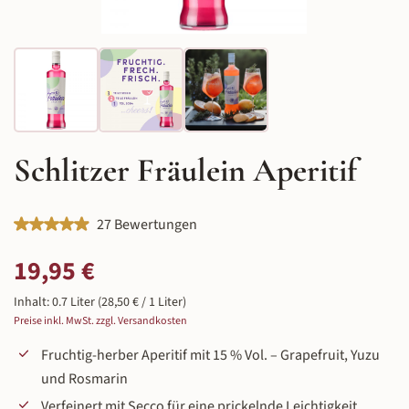
Schlitzer Fräulein Aperitif
Durchschnittliche Bewertung von 4.96 von 5 Sternen
27 Bewertungen
Regulärer Preis:
19,95 €
Inhalt:
0.7 Liter
(28,50 € / 1 Liter)
Preise inkl. MwSt. zzgl. Versandkosten
Fruchtig-herber Aperitif mit 15 % Vol. – Grapefruit, Yuzu
und Rosmarin
Verfeinert mit Secco für eine prickelnde Leichtigkeit