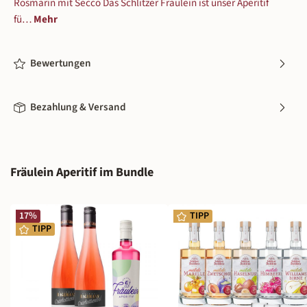
Rosmarin mit Secco Das Schlitzer Fräulein ist unser Aperitif
fü…
Mehr
Bewertungen
Bezahlung & Versand
Produktgalerie überspringen
Fräulein Aperitif im Bundle
17
%
TIPP
TIPP