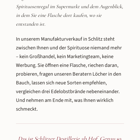
Manufakturverkauf
Spirituosenregal im Supermarkt und dem Augenblick,
direkt aus der
in dem Sie eine Flasche dort kaufen, wo sie
Brennerei
entstanden ist.
In unserem Manufakturverkauf in Schlitz steht
Über 60 Spirituosen verkosten, beraten lassen,
zwischen Ihnen und der Spirituose niemand mehr
mitnehmen – ab Hof
– kein Großhandel, kein Marketingteam, keine
Werbung. Sie öffnen eine Flasche, riechen daran,
probieren, fragen unseren Beratern Löcher in den
Bauch, lassen sich neue Sorten empfehlen,
vergleichen drei Edelobstbrände nebeneinander.
Und nehmen am Ende mit, was Ihnen wirklich
schmeckt.
Das ist Schlitzer Destillerie ab Hof. Genau so,