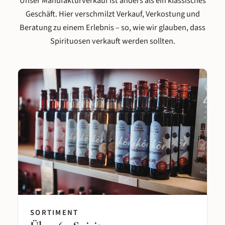
Unser Manufakturverkauf ist anders als ein klassisches
Was online verteilt ist, finden Sie hier auf einen
Geschäft. Hier verschmilzt Verkauf, Verkostung und
Blick: das komplette Sortiment der Schlitzer
Beratung zu einem Erlebnis – so, wie wir glauben, dass
Destillerie, der Marken Burgen Drinks und Aha
Spirituosen verkauft werden sollten.
Excelsior. Vergleichen Sie Single Malt mit Single
Grain, probieren Sie drei Mirabellenbrände aus
drei Erntejahren, lassen Sie sich erklären, warum
unser Burgen Bio Dry Gin anders schmeckt als
jeder andere.
SORTIMENT