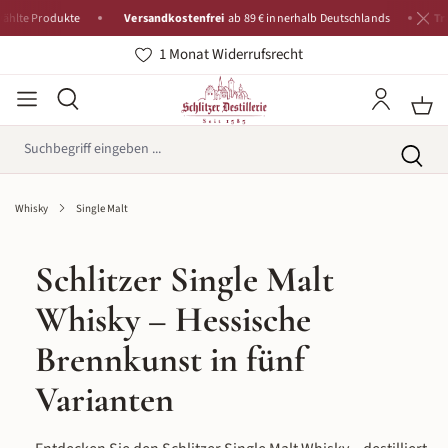
Produkte
Versandkostenfrei
ab 89 € innerhalb Deutschlands
Tradition
1 Monat Widerrufsrecht
Whisky
Single Malt
Schlitzer Single Malt
Whisky – Hessische
Brennkunst in fünf
Varianten