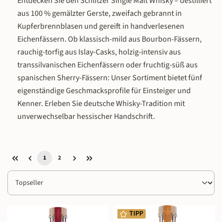
Entdecken Sie den Schlitzer Single Malt Whisky – destilliert
aus 100 % gemälzter Gerste, zweifach gebrannt in
Kupferbrennblasen und gereift in handverlesenen
Eichenfässern. Ob klassisch-mild aus Bourbon-Fässern,
rauchig-torfig aus Islay-Casks, holzig-intensiv aus
transsilvanischen Eichenfässern oder fruchtig-süß aus
spanischen Sherry-Fässern: Unser Sortiment bietet fünf
eigenständige Geschmacksprofile für Einsteiger und
Kenner. Erleben Sie deutsche Whisky-Tradition mit
unverwechselbar hessischer Handschrift.
1
2
Seite
Seite
TIPP