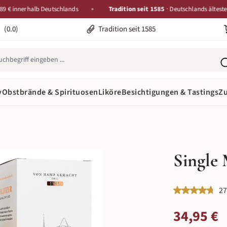
nnerhalb Deutschlands
Tradition seit 1585
· Deutschlands älteste Destill
(0.0)
Tradition seit 1585
y
Obstbrände & Spirituosen
Liköre
Besichtigungen & Tastings
Z
Single 
Durchschnittlic
27
Regulärer Preis:
34,95 €