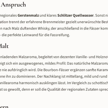
r Anspruch
s regionales
Gerstenmalz
und klares
Schlitzer Quellwasser
. Sonst 
illation trennt der erfahrene Brennmeister gezielt unerwünschte Bes
in nach Malz duftenden Whisky, der anschließend in die Fässer kom
 die perfekte Leinwand für die Fassreifung.
Malt
inladenden Malzaroma, begleitet von dezenten Vanille- und Holznot
gt sich ein ausgewogenes, mildes Profil: Das natürliche Malzaroma
ie nie aufdringlich wird. Die Bourbon-Fässer ergänzen sanfte Kara
e ihn zu dominieren. Der Nachklang ist mittellang, mild und rund –
illearoma harmonisch ausklingen lässt. Im Vergleich zu schottische
t so gewollt, denn er soll die Qualität der regionalen Zutaten spre
sern