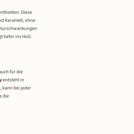
nthielten. Diese
nd Karamell, ohne
eraturschwankungen
 tiefer ins Holz
auch für die
y
entsteht in
, kann bei jeder
s die