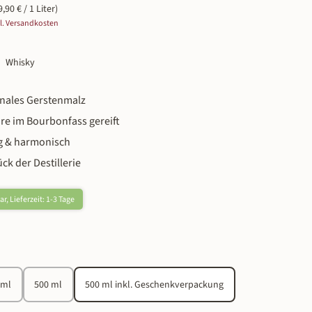
9,90 € / 1 Liter)
gl. Versandkosten
Whisky
nales Gerstenmalz
re im Bourbonfass gereift
ig & harmonisch
ck der Destillerie
r, Lieferzeit: 1-3 Tage
n
 ml
500 ml
500 ml inkl. Geschenkverpackung