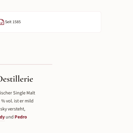
Seit 1585
estillerie
ischer Single Malt
% vol. ist er mild
ky versteht,
dy
und
Pedro