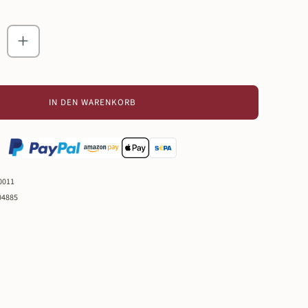
zahl: Gib den gewünschten Wert ein oder ben
IN DEN WARENKORB
0011
04885