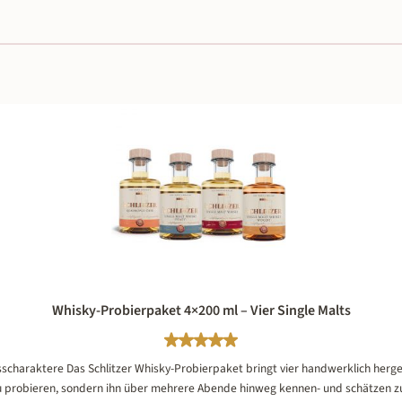
Whisky-Probierpaket 4×200 ml – Vier Single Malts
Durchschnittliche Bewertung von 
asscharaktere Das Schlitzer Whisky-Probierpaket bringt vier handwerklich herg
 probieren, sondern ihn über mehrere Abende hinweg kennen- und schätzen zu l