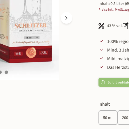
Inhalt:
0.5 Liter
(6
Preise inkl. MwSt. zz
43 % vol.
100% regio
Mind. 3 Jah
Mild, malz
Das Herzstü
Sofort verfügba
auswähle
Inhalt
50 ml
200