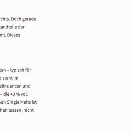
nichts. Doch gerade
tandteile der
mt. Dieses
en – typisch für
 steht im
mellnuancen und
 die 43 % vol.
n Single Malts ist
chen lassen, nicht