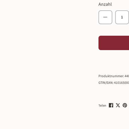
Anzahl
Produkt An
Produktnummer:
44
GTIN/EAN:
41016500
Teilen