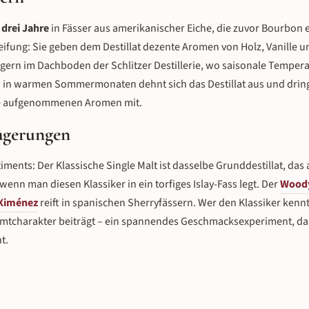
drei Jahre
in Fässer aus amerikanischer Eiche, die zuvor Bourbon e
ifung: Sie geben dem Destillat dezente Aromen von Holz, Vanille u
lagern im Dachboden der Schlitzer Destillerie, wo saisonale Temp
 in warmen Sommermonaten dehnt sich das Destillat aus und dringt
 die aufgenommenen Aromen mit.
lagerungen
ments: Der Klassische Single Malt ist dasselbe Grunddestillat, das 
wenn man diesen Klassiker in ein torfiges Islay-Fass legt. Der
Wood
Ximénez
reift in spanischen Sherryfässern. Wer den Klassiker kennt
amtcharakter beiträgt – ein spannendes Geschmacksexperiment, da
t.