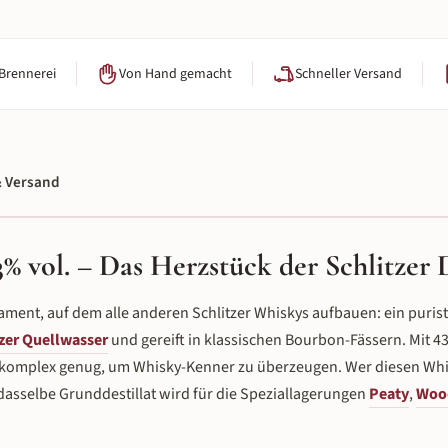
 Brennerei
Von Hand gemacht
Schneller Versand
 Versand
% vol. – Das Herzstück der Schlitzer D
ament, auf dem alle anderen Schlitzer Whiskys aufbauen: ein purist
tzer Quellwasser
und gereift in klassischen Bourbon-Fässern. Mit 43 
g komplex genug, um Whisky-Kenner zu überzeugen. Wer diesen Whis
n dasselbe Grunddestillat wird für die Speziallagerungen
Peaty
,
Woo