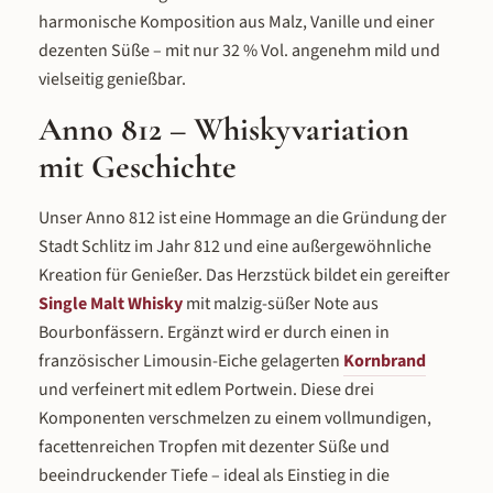
Schluss fügt der Portwein eine dezente, aber
deutlich wahrnehmbare Traubensüße hinzu
harmonische Komposition aus Malz, Vanille und einer
– er rundet die Komposition ab und
dezenten Süße – mit nur 32 % Vol. angenehm mild und
verbindet die malzige Wärme des Whiskys
mit der Würze des Korns zu einem
vielseitig genießbar.
harmonischen Ganzen. So schmeckt der
Anno 812 Schon in der Nase zeigt sich die
spannende Dreierkombination: Die malzig-
Anno 812 – Whiskyvariation
süße Note des Single Malts, die würzige Tiefe
des Limousin-Eichenfass-Korns und ein
mit Geschichte
feiner Hauch von Portwein-Frucht. Am
Gaumen entfaltet sich ein komplexes, mildes
und überraschend vielschichtiges Profil –
Malz, Weizen und Traube verbinden sich zu
Unser Anno 812 ist eine Hommage an die Gründung der
einem Geschmackserlebnis, das sich von
reinen Whiskys deutlich unterscheidet. Die
Stadt Schlitz im Jahr 812 und eine außergewöhnliche
35 % vol. machen den Abgang weich und
zugänglich, ohne dabei an Charakter
Kreation für Genießer. Das Herzstück bildet ein gereifter
einzubüßen. Im Vergleich zu unseren Single
Malt Whiskys ist der Anno 812 milder und
Single Malt Whisky
mit malzig-süßer Note aus
süßer – ideal für alle, die Whisky-Aromen
lieben, aber einen weicheren Einstieg
Bourbonfässern. Ergänzt wird er durch einen in
suchen. Servierempfehlung – So genießt
man den Anno 812 Der Anno 812 entfaltet
französischer Limousin-Eiche gelagerten
Kornbrand
sein volles Aroma bei einer Trinktemperatur
und verfeinert mit edlem Portwein. Diese drei
von 18 bis 20 °C in einem Tumbler. Die milden
35 % vol. laden zum puren Genuss ein – ohne
Komponenten verschmelzen zu einem vollmundigen,
Wasser, ohne Eis. Als Digestif nach einem
kräftigen Essen ist er ideal: Die Portwein-
facettenreichen Tropfen mit dezenter Süße und
Süße harmoniert hervorragend mit Desserts
wie Schokoladenkuchen oder Crème brûlée,
beeindruckender Tiefe – ideal als Einstieg in die
zu kräftigem Käse oder als Abschluss eines