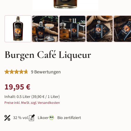
Burgen Café Liqueur
Durchschnittliche Bewertung von 4.78 von 5 Sternen
9 Bewertungen
Regulärer Preis:
19,95 €
Inhalt:
0.5 Liter
(39,90 € / 1 Liter)
Preise inkl. MwSt. zzgl. Versandkosten
32 % vol.
Likoer
Bio zertifiziert