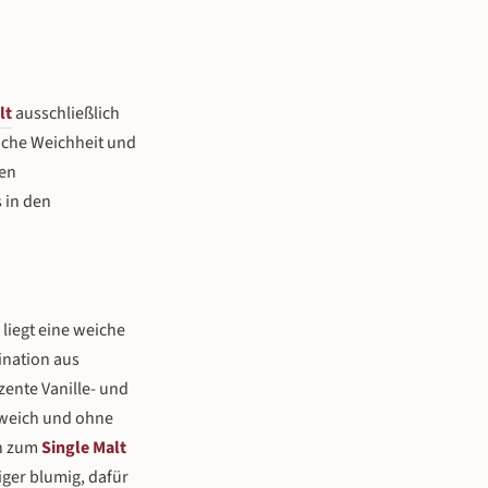
lt
ausschließlich
liche Weichheit und
hen
s in den
liegt eine weiche
ination aus
zente Vanille- und
 weich und ohne
ch zum
Single Malt
ger blumig, dafür