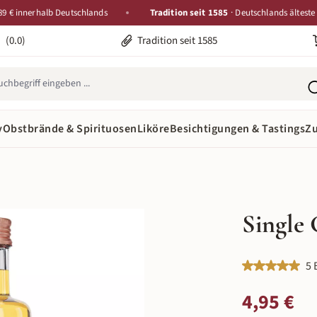
nnerhalb Deutschlands
Tradition seit 1585
· Deutschlands älteste Destill
(0.0)
Tradition seit 1585
y
Obstbrände & Spirituosen
Liköre
Besichtigungen & Tastings
Z
Single 
Durchschnittlic
5 
Regulärer Preis:
4,95 €