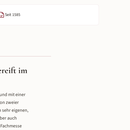
Seit 1585
reift im
 und mit einer
ion zweier
 sehr eigenen,
aber auch
 Fachmesse