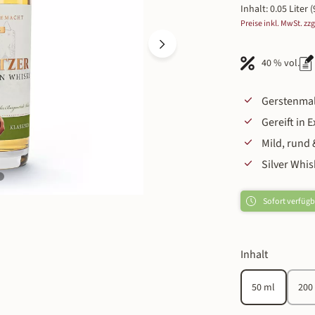
Inhalt:
0.05 Liter
(
Preise inkl. MwSt. zz
40 % vol.
Gerstenmal
Gereift in
Mild, rund &
Silver Whi
Sofort verfügba
auswähle
Inhalt
50 ml
200