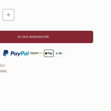
zahl: Gib den gewünschten Wert ein oder ben
IN DEN WARENKORB
15.2
03352