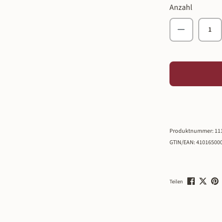
Anzahl
Produkt An
Produktnummer:
11
GTIN/EAN:
41016500
Teilen