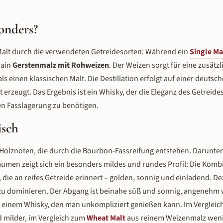
onders?
Malt durch die verwendeten Getreidesorten: Während ein
Single Ma
rain
Gerstenmalz mit Rohweizen
. Der Weizen sorgt für eine zusätz
s einen klassischen Malt. Die Destillation erfolgt auf einer deutsc
erzeugt. Das Ergebnis ist ein Whisky, der die Eleganz des Getreide
en Fasslagerung zu benötigen.
isch
 Holznoten, die durch die Bourbon-Fassreifung entstehen. Darunter 
umen zeigt sich ein besonders mildes und rundes Profil: Die Komb
e an reifes Getreide erinnert – golden, sonnig und einladend. De
zu dominieren. Der Abgang ist beinahe süß und sonnig, angenehm
zu einem Whisky, den man unkompliziert genießen kann. Im Verglei
d milder, im Vergleich zum
Wheat Malt
aus reinem Weizenmalz weni