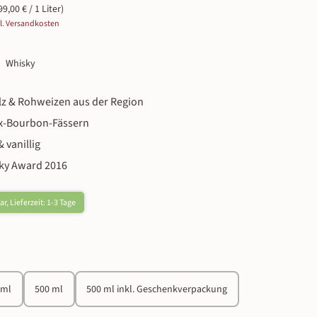
99,00 € / 1 Liter)
gl. Versandkosten
Whisky
z & Rohweizen aus der Region
 Ex-Bourbon-Fässern
 vanillig
sky Award 2016
r, Lieferzeit: 1-3 Tage
n
 ml
500 ml
500 ml inkl. Geschenkverpackung