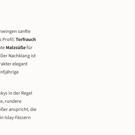
chwingen sanfte
 Profil:
Torfrauch
hte
Malzsüße
für
Der Nachklang ist
rakter elegant
ünfjährige
kys in der Regel
re, rundere
ßer anspricht, die
in Islay-Fässern