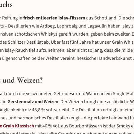
uchs
r Reifung in
frisch entleerten Islay-Fässern
aus Schottland. Die scho
alts – Destillerien wie Ardbeg, Laphroaig und Lagavulin haben Isla
tensiven schottischen Whiskys gereift wurden, geben beim zweiten E
 Schlitzer Destillat ab. Über fast fünf Jahre hat unser Grain Whis
n Islay-Rauch tief aufzunehmen, aber nicht so lang, dass die milde
ten Eigenschaften beider Welten vereint: hessische Handwerkskunst 
z und Weizen?
Malt durch die verwendeten Getreidesorten: Während ein Single Malt
rain
Gerstenmalz und Weizen
. Der Weizen bringt eine zusätzliche 
hkeit trotz 48,8 % vol. verleiht. Die Destillation erfolgt auf eine
eines und harmonisches Destillat erzeugt – die perfekte Leinwand fü
e Grain Klassisch
mit 40 % vol. aus Bourbonfässern ist der Smoky ei
effrig und intensiv – dasselbe Grundprinzip, aber mit einem radika