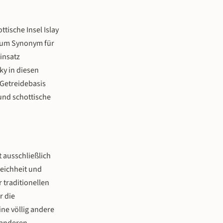
ttische Insel Islay
y zum Synonym für
insatz
ky in diesen
 Getreidebasis
und schottische
 ausschließlich
Weichheit und
r traditionellen
r die
ne völlig andere
l anderen