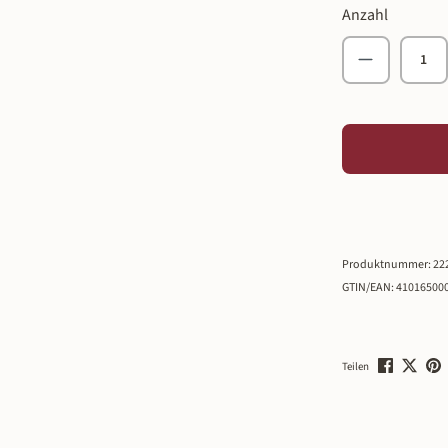
Anzahl
Produkt An
Produktnummer:
22
GTIN/EAN:
41016500
Teilen