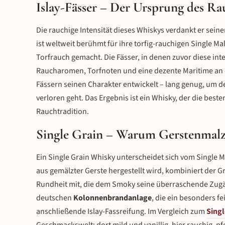
Islay-Fässer – Der Ursprung des Ra
Die rauchige Intensität dieses Whiskys verdankt er seine
ist weltweit berühmt für ihre torfig-rauchigen Single M
Torfrauch gemacht. Die Fässer, in denen zuvor diese in
Raucharomen, Torfnoten und eine dezente Maritime an das
Fässern seinen Charakter entwickelt – lang genug, um de
verloren geht. Das Ergebnis ist ein Whisky, der die bes
Rauchtradition.
Single Grain – Warum Gerstenmal
Ein Single Grain Whisky unterscheidet sich vom Single 
aus gemälzter Gerste hergestellt wird, kombiniert der G
Rundheit mit, die dem Smoky seine überraschende Zugänglic
deutschen
Kolonnenbrandanlage
, die ein besonders f
anschließende Islay-Fassreifung. Im Vergleich zum
Singl
Geschmackswelt: dort mild und vanillig, hier rauchig, pf