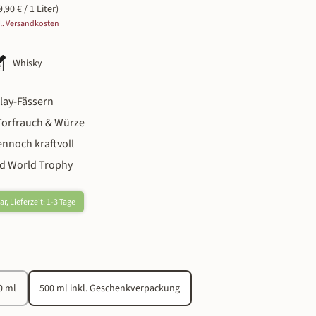
9,90 € / 1 Liter)
gl. Versandkosten
Whisky
slay-Fässern
 Torfrauch & Würze
ennoch kraftvoll
d World Trophy
r, Lieferzeit: 1-3 Tage
n
0 ml
500 ml inkl. Geschenkverpackung