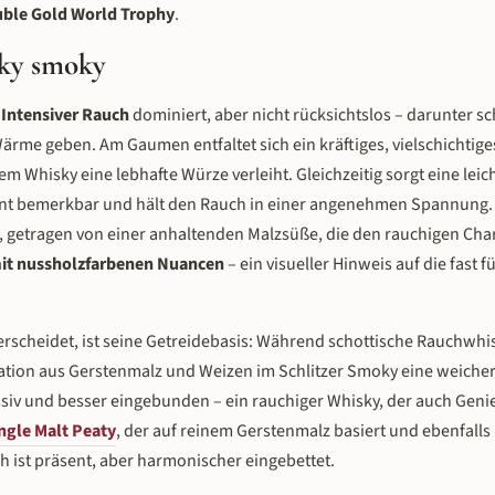
ble Gold World Trophy
.
sky smoky
:
Intensiver Rauch
dominiert, aber nicht rücksichtslos – darunter s
rme geben. Am Gaumen entfaltet sich ein kräftiges, vielschichtiges
dem Whisky eine lebhafte Würze verleiht. Gleichzeitig sorgt eine leic
ent bemerkbar und hält den Rauch in einer angenehmen Spannung. 
, getragen von einer anhaltenden Malzsüße, die den rauchigen Cha
it nussholzfarbenen Nuancen
– ein visueller Hinweis auf die fast f
scheidet, ist seine Getreidebasis: Während schottische Rauchwhis
nation aus Gerstenmalz und Weizen im Schlitzer Smoky eine weiche
iv und besser eingebunden – ein rauchiger Whisky, der auch Genie
ngle Malt Peaty
, der auf reinem Gerstenmalz basiert und ebenfalls 
ch ist präsent, aber harmonischer eingebettet.