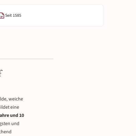
Seit 1585
f
lde, weiche
ildet eine
Jahre und 10
igsten und
schend