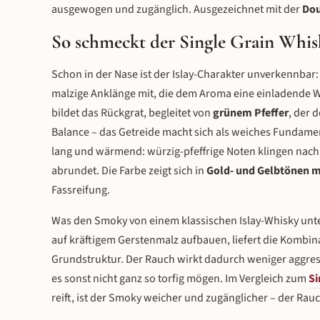
ausgewogen und zugänglich. Ausgezeichnet mit der
Dou
So schmeckt der Single Grain Whi
Schon in der Nase ist der Islay-Charakter unverkennbar
malzige Anklänge mit, die dem Aroma eine einladende Wä
bildet das Rückgrat, begleitet von
grünem Pfeffer
, der 
Balance – das Getreide macht sich als weiches Fundam
lang und wärmend: würzig-pfeffrige Noten klingen nach
abrundet. Die Farbe zeigt sich in
Gold- und Gelbtönen m
Fassreifung.
Was den Smoky von einem klassischen Islay-Whisky unter
auf kräftigem Gerstenmalz aufbauen, liefert die Kombi
Grundstruktur. Der Rauch wirkt dadurch weniger aggress
es sonst nicht ganz so torfig mögen. Im Vergleich zum
Si
reift, ist der Smoky weicher und zugänglicher – der Rau