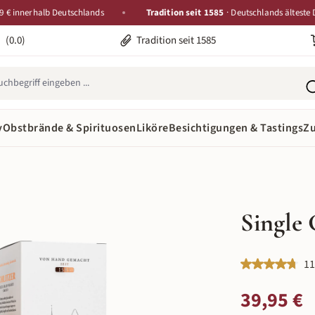
nnerhalb Deutschlands
Tradition seit 1585
· Deutschlands älteste Destill
(0.0)
Tradition seit 1585
y
Obstbrände & Spirituosen
Liköre
Besichtigungen & Tastings
Z
Single
Durchschnittlic
11
Regulärer Preis:
39,95 €