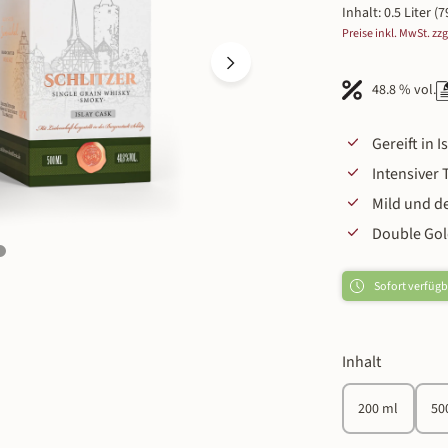
Inhalt:
0.5 Liter
(7
Preise inkl. MwSt. zz
48.8 % vol.
Gereift in I
Intensiver
Mild und d
Double Gol
Sofort verfügba
auswähle
Inhalt
200 ml
50