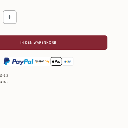
zahl: Gib den gewünschten Wert ein oder ben
IN DEN WARENKORB
25-1.3
04168