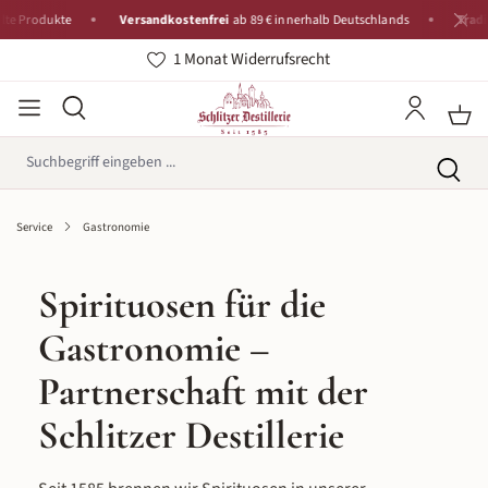
kte
Versandkostenfrei
ab 89 € innerhalb Deutschlands
Tradition seit 
1 Monat Widerrufsrecht
Service
Gastronomie
Spirituosen für die
Gastronomie –
Partnerschaft mit der
Schlitzer Destillerie