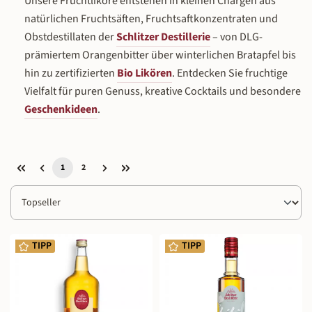
Unsere Fruchtliköre entstehen in kleinen Chargen aus
natürlichen Fruchtsäften, Fruchtsaftkonzentraten und
Obstdestillaten der
Schlitzer Destillerie
– von DLG-
prämiertem Orangenbitter über winterlichen Bratapfel bis
hin zu zertifizierten
Bio Likören
. Entdecken Sie fruchtige
Vielfalt für puren Genuss, kreative Cocktails und besondere
Geschenkideen
.
1
2
Seite
Seite
TIPP
TIPP