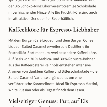
spritzige Frische mit würziger Schärfe zusammen. Und
zum Vorteilspreis erhältlich.
in Crème brûlée oder als Topping für heiße
der Bio Schoko-Minz Likör vereint cremige Schokolade
Schokolade. Besonders in Kombination mit
Sahne, Schokolade oder Nuss entfaltet der
mit erfrischender Minze. Alle Bio Fruchtliköre sind auch
Likör sein volles Potenzial. Für
Kaffeeliebhaber, Genießer und als Geschenk
im attraktiven 3er oder 4er Set erhältlich.
Der Burgen Coffee Liqueur Salted Caramel
spricht alle an, die Kaffee lieben und die
Kombination aus intensivem Espresso und
Kaffeeliköre für Espresso-Liebhaber
gesalzenem Karamell schätzen. In der 0,5-
Liter-Flasche aus 100 % recyceltem Glas
verbindet er Genuss mit Nachhaltigkeit. Er
Mit dem Burgen Café Liqueur und dem Burgen Coffee
eignet sich als geschmackvolles Geschenk
für Kaffee- und Likörliebhaber, als
Liqueur Salted Caramel erweitert die Destillerie ihr
Bereicherung für die Hausbar und als
vielseitige Zutat für kreative Cocktails und
Fruchtlikör-Sortiment um zwei besondere Kaffeeliköre.
Desserts. Auch als 50-ml-Miniatur erhältlich
– ideal zum Probieren oder als kleines
Auf Basis von 70 % Arabica- und 30 % Robusta-Bohnen
Mitbringsel. Wer die Kaffeewelt unserer
Burgen-Serie vergleichen möchte, findet im
aus der Kaffeerösterei Reinholz entstehen intensive
Burgen Café Liqueur den puren Kaffeelikör
mit Bitterschokoladennoten, im Burgen
Aromen von dunklem Kaffee und Bitterschokolade – die
Nussler eine nussige Spirituose, die in
Cocktails hervorragend mit der Salted-
Salted-Caramel-Variante ergänzt dies um eine
Caramel-Variante harmoniert, und im
verführerische Karamellnote. Ideal für Espresso Martini,
Whisky Liqueur einen Likör, der Vanille und
Malz mit Whisky verbindet.
White Russian oder als Digestif nach dem Essen.
Vielseitiger Genuss: Pur, auf Eis