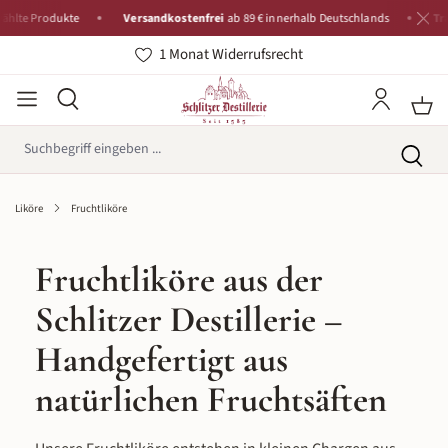
Produkte
Versandkostenfrei
ab 89 € innerhalb Deutschlands
Tradition 
1 Monat Widerrufsrecht
Liköre
Fruchtliköre
Fruchtliköre aus der
Schlitzer Destillerie –
Handgefertigt aus
natürlichen Fruchtsäften