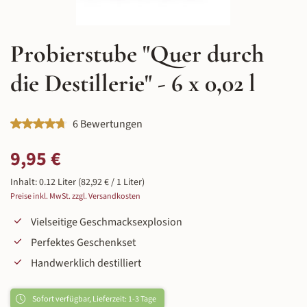
Probierstube "Quer durch
die Destillerie" - 6 x 0,02 l
Durchschnittliche Bewertung von 4.83 von 5 Sternen
6 Bewertungen
Regulärer Preis:
9,95 €
Inhalt:
0.12 Liter
(82,92 € / 1 Liter)
Preise inkl. MwSt. zzgl. Versandkosten
Vielseitige Geschmacksexplosion
Perfektes Geschenkset
Handwerklich destilliert
Sofort verfügbar, Lieferzeit: 1-3 Tage