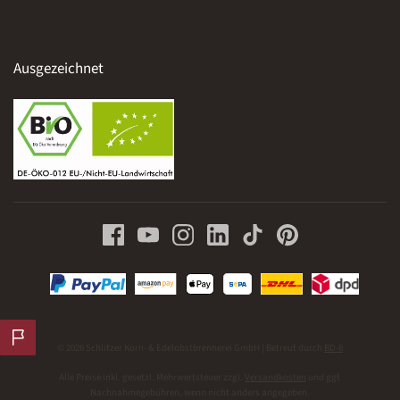
Ausgezeichnet
© 2026 Schlitzer Korn- & Edelobstbrennerei GmbH | Betreut durch
BD-8
Alle Preise inkl. gesetzl. Mehrwertsteuer zzgl.
Versandkosten
und ggf.
Nachnahmegebühren, wenn nicht anders angegeben.