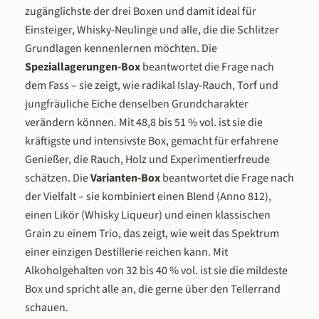
zugänglichste der drei Boxen und damit ideal für
intensiver auf und integriert si
nahtloser. Das Ergebnis ist ein Whi
Einsteiger, Whisky-Neulinge und alle, die die Schlitzer
bei dem die goldene Farbe, die sa
Grundlagen kennenlernen möchten. Die
Süße und die dezenten Holznoten 
Speziallagerungen-Box
beantwortet die Frage nach
perfekte Einheit bilden.
dem Fass – sie zeigt, wie radikal Islay-Rauch, Torf und
jungfräuliche Eiche denselben Grundcharakter
verändern können. Mit 48,8 bis 51 % vol. ist sie die
kräftigste und intensivste Box, gemacht für erfahrene
Genießer, die Rauch, Holz und Experimentierfreude
schätzen. Die
Varianten-Box
beantwortet die Frage nach
der Vielfalt – sie kombiniert einen Blend (Anno 812),
einen Likör (Whisky Liqueur) und einen klassischen
Grain zu einem Trio, das zeigt, wie weit das Spektrum
einer einzigen Destillerie reichen kann. Mit
Alkoholgehalten von 32 bis 40 % vol. ist sie die mildeste
Box und spricht alle an, die gerne über den Tellerrand
schauen.