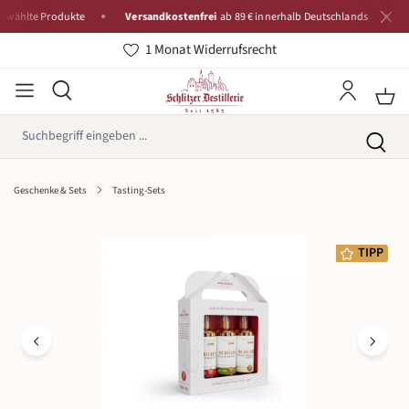
te Produkte
Versandkostenfrei
ab 89 € innerhalb Deutschlands
Tradit
1 Monat Widerrufsrecht
Geschenke & Sets
Tasting-Sets
Bildergalerie überspringen
TIPP