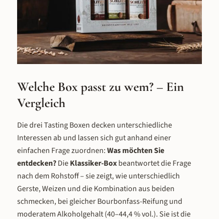
nicht versteckt, sondern elegant in den
geben Struktur, ohne je zu dominie
Vordergrund stellt.
Der Abgang ist beinahe süß und so
angenehm weich und ohne jede Sch
– die milden 40 % vol. machen den 
zu einem Whisky, den man
unkompliziert genießen kann. I
Vergleich zum Single Malt Klassisch
43 % vol. ist der Grain spürbar wei
Welche Box passt zu wem? – Ein
und milder, im Vergleich zum Wh
Malt aus reinem Weizenmalz weni
Vergleich
blumig, dafür getreidiger und
bodenständiger. Reifung in Ex-Bou
Die drei Tasting Boxen decken unterschiedliche
Fässern Nach der Destillation reift
Interessen ab und lassen sich gut anhand einer
Single Grain über mehrere Jahre in
einfachen Frage zuordnen:
Was möchten Sie
Bourbon-Fässern aus amerikanisc
Weißeiche. Diese Fässer sind der gl
entdecken?
Die
Klassiker-Box
beantwortet die Frage
Fasstyp, der auch für den Single M
nach dem Rohstoff – sie zeigt, wie unterschiedlich
Klassisch verwendet wird – doch 
Gerste, Weizen und die Kombination aus beiden
Grain-Destillat reagiert anders auf
schmecken, bei gleicher Bourbonfass-Reifung und
Holz: Die weichere Getreide-Bas
moderatem Alkoholgehalt (40–44,4 % vol.). Sie ist die
nimmt die Vanille- und Karamelln