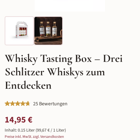
Whisky Tasting Box – Drei
Schlitzer Whiskys zum
Entdecken
Durchschnittliche Bewertung von 4.84 von 5 Sternen
25 Bewertungen
Regulärer Preis:
14,95 €
Inhalt:
0.15 Liter
(99,67 € / 1 Liter)
Preise inkl. MwSt. zzgl. Versandkosten