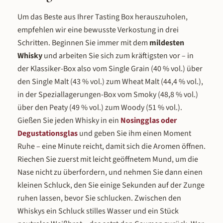
verstärkt und zu einem sanften, warmen
eigenen, vielseitigen Geschmack. 
Um das Beste aus Ihrer Tasting Box herauszuholen,
Trinkgenuss abgerundet. Mit 32 % vol.
40 % vol. ist er besonders sanft 
empfehlen wir eine bewusste Verkostung in drei
ist er vollmundig und reichhaltig, dabei
eignet sich ideal als Einstieg in d
aber angenehm mild – 2017 mit dem
Schlitzer Whisky-Welt – aber au
Schritten. Beginnen Sie immer mit dem
mildesten
„Selection Gold" Award ausgezeichnet.
erfahrene Genießer schätzen sei
Whisky
und arbeiten Sie sich zum kräftigsten vor – in
So schmeckt der Whisky Liqueur Schon
ausgewogene Milde. 2016 wurde er
der Klassiker-Box also vom Single Grain (40 % vol.) über
in der Nase ist der Likör-Charakter
dem „Germany's Silver Whisky Aw
den Single Malt (43 % vol.) zum Wheat Malt (44,4 % vol.),
unverkennbar: cremige Vanille und
auf der Fachmesse Interwhisk
in der Speziallagerungen-Box vom Smoky (48,8 % vol.)
warmes Karamell, getragen von einem
Frankfurt ausgezeichnet. Was ma
über den Peaty (49 % vol.) zum Woody (51 % vol.).
dezenten Whisky-Fundament, das dem
einen Grain Whisky besonders? E
Ganzen Tiefe verleiht. Am Gaumen
Single Grain Whisky unterscheidet 
Gießen Sie jeden Whisky in ein
Nosingglas oder
entfaltet sich ein sanftes, samtiges
vom Single Malt durch die verwen
Degustationsglas
und geben Sie ihm einen Moment
Geschmacksprofil: Die natürliche Vanille
Getreidesorten: Während ein Single
Ruhe – eine Minute reicht, damit sich die Aromen öffnen.
steht im Vordergrund – warm, süß und
ausschließlich aus gemälzter Ger
Riechen Sie zuerst mit leicht geöffnetem Mund, um die
einladend. Darunter schimmert die
hergestellt wird, kombiniert der G
Nase nicht zu überfordern, und nehmen Sie dann einen
malzige Whisky-Basis durch, die dem
Gerstenmalz mit Rohweizen. Der W
Liqueur eine Erwachsenheit gibt, die ihn
sorgt für eine zusätzliche Weichhei
kleinen Schluck, den Sie einige Sekunden auf der Zunge
von gewöhnlichen Vanille-Likören
Zugänglichkeit, die den Grain milde
ruhen lassen, bevor Sie schlucken. Zwischen den
unterscheidet. Der Abgang ist weich und
runder macht als einen klassischen 
Whiskys ein Schluck stilles Wasser und ein Stück
angenehm süß, mit einer wärmenden
Die Destillation erfolgt auf eine