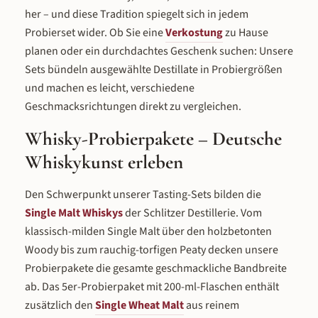
von schottischen Peated Whiskys, mit
stationäres Tasting, das Edelobstbrand
her – und diese Tradition spiegelt sich in jedem
kräftigem Körper und langem Nachklang.
Stielglas für Obstbrände, den Tumbler für
Das Double-Cask-Verfahren – erst
Longdrinks und den Stamper für den
Probierset wider. Ob Sie eine
Verkostung
zu Hause
Bourbonfass, dann Islay-Finishing – gibt
klassischen Korngenuss.
ihm seinen charakteristischen Torfrauch,
planen oder ein durchdachtes Geschenk suchen: Unsere
ohne die Malzbasis zu überdecken. Der
wildeste Charakter im Set. Single Malt Pedro
Sets bündeln ausgewählte Destillate in Probiergrößen
Ximénez (48 % vol.) – Sherryfass-Vollreifung:
und machen es leicht, verschiedene
6 Jahre im PX-Sherryfass gereift, zeigt dieser
Single Malt Trockenfrüchte, nussige Aromen,
Geschmacksrichtungen direkt zu vergleichen.
weihnachtliche Gewürze und eine rot-
goldene Farbe. Preisgekrönt bei Germany's
Best Whiskys 2020. Korn Quadruple Cask
Whisky-Probierpakete – Deutsche
(49,9 % vol.) – Die Überraschung im Set:
Sechs Jahre Reifung in vier verschiedenen
Fassarten (Limousineiche, Sherry, Bourbon,
Whiskykunst erleben
Rum) machen diesen Edelkorn zu einem
komplexen Aromenwunder – weit jenseits
klassischer Kornvorstellungen. Tiefe, Würze
Den Schwerpunkt unserer Tasting-Sets bilden die
und Eleganz in einem einzigen Destillat.
Single Malt Whiskys
der Schlitzer Destillerie. Vom
klassisch-milden Single Malt über den holzbetonten
Woody bis zum rauchig-torfigen Peaty decken unsere
Probierpakete die gesamte geschmackliche Bandbreite
ab. Das 5er-Probierpaket mit 200-ml-Flaschen enthält
zusätzlich den
Single Wheat Malt
aus reinem