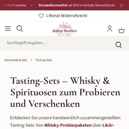
te Produkte
Versandkostenfrei
ab 89 € innerhalb Deutschlands
Traditi
1 Monat Widerrufsrecht
Geschenke & Sets
Tasting-Sets
Tasting-Sets – Whisky &
Spirituosen zum Probieren
und Verschenken
Entdecken Sie unsere handwerklich zusammengestellten
Tasting-Sets: Von
Whisky-Probierpaketen
über
Likör-