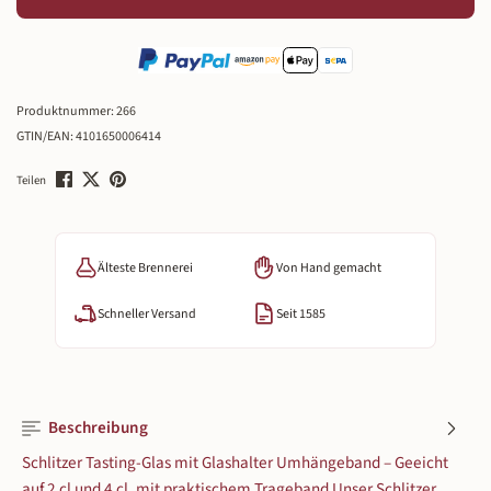
Produktnummer:
266
GTIN/EAN:
4101650006414
Teilen
Älteste Brennerei
Von Hand gemacht
Schneller Versand
Seit 1585
Beschreibung
Schlitzer Tasting-Glas mit Glashalter Umhängeband – Geeicht
auf 2 cl und 4 cl, mit praktischem Trageband Unser Schlitzer