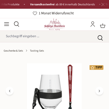
 Produkte
Versandkostenfrei
ab 89 € innerhalb Deutschlands
Traditio
1 Monat Widerrufsrecht
Geschenke & Sets
Tasting-Sets
Bildergalerie überspringen
TIPP