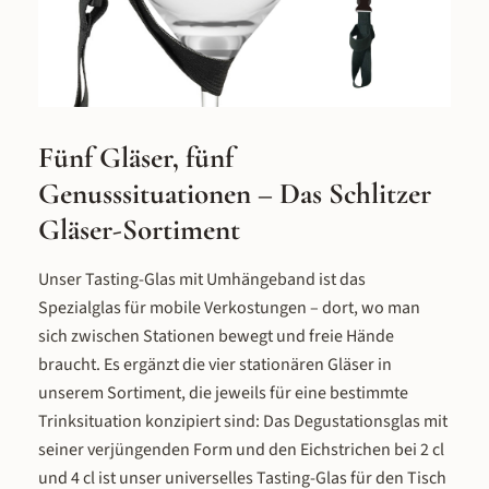
Voller Geschmack, angenehm weic
Gaumen und ohne die Schärfe, d
manchen Genießer bei
hochprozentigeren Spirituosen
abschreckt. Was im Set enthalten 
Jedes Geschenkset enthält eine 0
Liter-Flasche der gewählten Sorte 
Fünf Gläser, fünf
zwei Degustationsgläser der Schli
Genusssituationen – Das Schlitzer
Destillerie. Unsere Degustationsgl
sind auf 2 cl und 4 cl geeicht, sodas
Gläser-Sortiment
sowohl für geselliges Anstoßen als
für bewusstes Tasting geeignet sind
Unser Tasting-Glas mit Umhängeband ist das
Geschenkverpackung ist elegant 
Spezialglas für mobile Verkostungen – dort, wo man
hochwertig gestaltet – ein fertig
sich zwischen Stationen bewegt und freie Hände
Geschenk, das ohne zusätzliche
braucht. Es ergänzt die vier stationären Gläser in
Verpacken oder Einwickeln überre
werden kann. So kommt das Set di
unserem Sortiment, die jeweils für eine bestimmte
aus dem Karton auf den Gabentis
Trinksituation konzipiert sind: Das Degustationsglas mit
praktisch für den Schenkenden
seiner verjüngenden Form und den Eichstrichen bei 2 cl
eindrucksvoll für den Beschenkten.
und 4 cl ist unser universelles Tasting-Glas für den Tisch
welche Anlässe eignen sich die