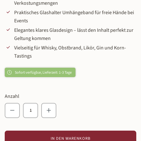
Verkostungsmengen
Praktisches Glashalter Umhängeband für freie Hände bei
Events
Elegantes klares Glasdesign – lässt den Inhalt perfekt zur
Geltung kommen
Vielseitig für Whisky, Obstbrand, Likör, Gin und Korn-
Tastings
Sofort verfügbar, Lieferzeit: 1-3 Tage
Anzahl
Produkt Anzahl: Gib den gewünschten Wert ein o
IN DEN WARENKORB