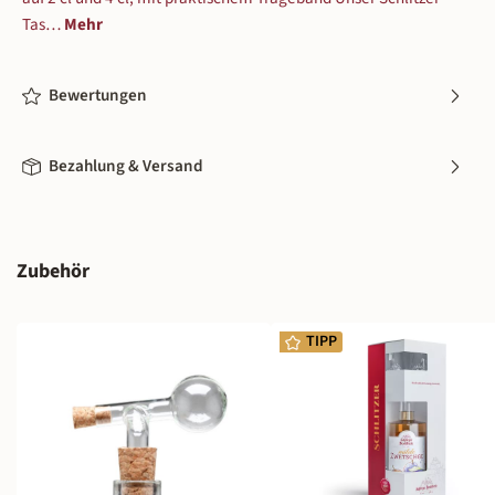
Tas…
Mehr
Bewertungen
Bezahlung & Versand
Produktgalerie überspringen
Zubehör
TIPP