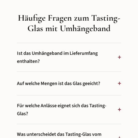
Tasting-Sets Probiergrößen für
Entdecker und in unseren
Häufige Fragen zum Tasting-
Geschenkverpackungen Hüllen f
einzelne Flaschen.
Glas mit Umhängeband
Ist das Umhängeband im Lieferumfang
+
enthalten?
Ja, das Set besteht aus dem Tasting-Glas und dem
+
Glashalter Umhängeband – beides ist im
Auf welche Mengen ist das Glas geeicht?
Lieferumfang enthalten und sofort einsatzbereit.
Das Glas hat präzise Eichstriche bei 2 cl und 4 cl. Die
Für welche Anlässe eignet sich das Tasting-
2-cl-Markierung eignet sich für konzentrierte Nosing-
+
Portionen bei Tastings, die 4-cl-Markierung für einen
Glas?
großzügigeren Genuss.
Für Whisky-, Spirituosen- und Weinverkostungen, für
Was unterscheidet das Tasting-Glas vom
Messen und Genuss-Events, für private Tasting-