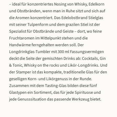
– ideal für konzentriertes Nosing von Whisky, Edelkorn
Geschenksets? Unsere Spirituos
und Obstbränden, wenn man in Ruhe sitzt und sich auf
Geschenksets sind so vielseitig wie
Anlässe, zu denen sie verschenk
die Aromen konzentriert. Das Edelobstbrand Stielglas
werden: als Geburtstagsgeschenk
mit seiner Tulpenform und dem grazilen Stiel ist der
Spirituosenliebhaber, als Dankes
Spezialist für Obstbrände und Geiste – dort, wo feine
für Gastgeber, als
Fruchtaromen im Mittelpunkt stehen und die
Jubiläumsüberraschung, als
Handwärme ferngehalten werden soll. Der
Kollegengeschenk zum Abschied, 
Mitbringsel zu einer Einladung oder
Longdrinkglas-Tumbler mit 300 ml Fassungsvermögen
Weihnachtsgeschenk unter dem B
deckt die Seite der gemischten Drinks ab: Cocktails, Gin
Durch die sechs verschiedenen
& Tonic, Whisky on the rocks und Likör-Longdrinks. Und
Varianten lässt sich das Set auf 
der Stamper ist das kompakte, traditionelle Glas für den
Geschmack des Beschenkten
geselligen Korn- und Likörgenuss in der Runde.
abstimmen – nussig, fruchtig, herbs
Zusammen mit dem Tasting-Glas bilden diese fünf
oder whiskybasiert. Auch als Paa
Geschenk sind die Sets ideal: Zw
Glastypen ein Sortiment, das für jede Spirituose und
Gläser, eine Flasche und ein
jede Genusssituation das passende Werkzeug bietet.
gemeinsamer Genussmoment. Wer 
weitere Geschenkoptionen aus un
Sortiment sucht, findet in unser