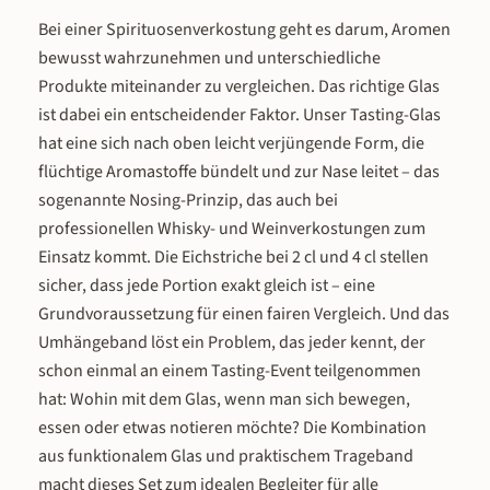
Gastronomie. Der Ausgießer passt auf
dafür, dass der Beschenkte di
Bei einer Spirituosenverkostung geht es darum, Aromen
alle Schlitzer Whiskyflaschen (außer
Spirituose sofort im passenden G
bewusst wahrzunehmen und unterschiedliche
Whisky Liqueur und Anno 812er) und
genießen kann. Wählen Sie aus se
Produkte miteinander zu vergleichen. Das richtige Glas
überzeugt durch langlebiges Material
Varianten die passende Sorte: Mi
ist dabei ein entscheidender Faktor. Unser Tasting-Glas
sowie präzise Verarbeitung. Ob als
Haselnuss (35 % Vol.), Milde Himb
hat eine sich nach oben leicht verjüngende Form, die
stilvolles Accessoire oder praktisches
(35 % Vol.), Milde Williams Birne (
Werkzeug – mit dem
Vol.), Milde Zwetschge (35 % Vol.), 
flüchtige Aromastoffe bündelt und zur Nase leitet – das
Glaskolbenausgießer wird jeder
Marille (38 % Vol.) oder Whisky Liq
sogenannte Nosing-Prinzip, das auch bei
Genussmoment perfekt abgerundet.
(32 % Vol.). Unsere Kunden verge
professionellen Whisky- und Weinverkostungen zum
durchweg Bestnoten – ob als
Einsatz kommt. Die Eichstriche bei 2 cl und 4 cl stellen
Geburtstagsgeschenk, Dankesch
sicher, dass jede Portion exakt gleich ist – eine
Jubiläumsüberraschung oder
Mitbringsel. Sechs Varianten – Für 
Grundvoraussetzung für einen fairen Vergleich. Und das
Geschmack das passende Geschenk
Umhängeband löst ein Problem, das jeder kennt, der
Milde Haselnuss (35 % Vol.) überz
schon einmal an einem Tasting-Event teilgenommen
mit dem vollen Aroma geröstete
hat: Wohin mit dem Glas, wenn man sich bewegen,
Haselnüsse und einer dezente
essen oder etwas notieren möchte? Die Kombination
Kakaonote – nussig, warm und
aus funktionalem Glas und praktischem Trageband
winterlich. Die Milde Himbeere (3
Vol.) fängt den Geschmack reife
macht dieses Set zum idealen Begleiter für alle