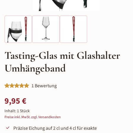
Tasting-Glas mit Glashalter
Umhängeband
Durchschnittliche Bewertung von 5 von 5 Sternen
1 Bewertung
Regulärer Preis:
9,95 €
Inhalt:
1 Stück
Preise inkl. MwSt. zzgl. Versandkosten
Präzise Eichung auf 2 cl und 4 cl für exakte