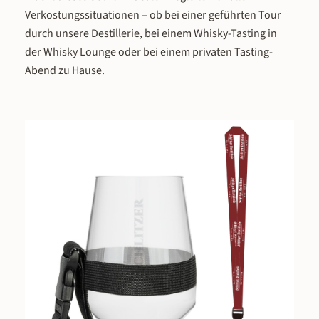
Sommerfrüchte ein – fruchtig, frisc
Verkostungssituationen – ob bei einer geführten Tour
mit einer feinen Beerenintensität.
durch unsere Destillerie, bei einem Whisky-Tasting in
Milde Williams Birne (35 % Vol.) br
der Whisky Lounge oder bei einem privaten Tasting-
das saftige, florale Aroma der
Abend zu Hause.
berühmten Williams-Christ-Birne 
Glas – ein Klassiker unter den
Obstspirituosen. Die Milde Zwets
(35 % Vol.) zeigt die herbstliche Fü
reifer Zwetschgen – fruchtig, war
mit einem Hauch Pflaumensüße. 
Milde Marille (38 % Vol.) überzeugt
dem sonnigen Aroma reifer Aprikos
etwas kräftiger im Charakter, ohne
Milde zu verlieren. Und der Whis
Liqueur (32 % Vol.) verbindet di
malzige Wärme unseres Schlitze
Whiskys mit einer harmonischen S
ein milder Einstieg in die Whiskyw
Allen sechs Varianten gemeinsam is
Philosophie der zugänglichen Mil