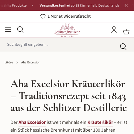
te Produkte
Versandkostenfrei
ab 89 € innerhalb Deutschlands
Tradit
1 Monat Widerrufsrecht
Liköre
Aha Excelsior
Aha Excelsior Kräuterlikör
– Traditionsrezept seit 1843
aus der Schlitzer Destillerie
Der
Aha Excelsior
ist weit mehr als ein
Kräuterlikör
– er ist
ein Stück hessische Brennkunst mit über 180 Jahren