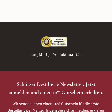
Schlitzer Destillerie in nunmehr fünfter Generation
Kombination aus über 40 Kräutern und Gewürzen, die
hergestellt.
konsequente Handarbeit und die über 180 Jahre alte
Familientradition aus. Die Verbindung von heimischen
Rhöner Wildkräutern mit exotischen Premium-Gewürzen
verleiht ihm ein unverwechselbares Aroma mit Noten von
Kirsche, Heidelbeere und Zimt. Überzeugen Sie sich selbst –
bei einem
Tasting vor Ort
oder direkt im
Manufakturverkauf
.
langjährige Produktqualität
Schlitzer Destillerie Newsletter. Jetzt
anmelden und einen 10% Gutschein erhalten.
Wir senden Ihnen einen 10% Gutschein für die erste
Bestellung per Mail zu. Indem Sie sich anmelden, erklären