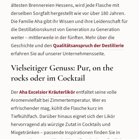
der Aha Excelsior komplexer und kräftiger –
der Aha Excelsior komplexer und kräftiger –
ältesten Brennereien Hessens, wird jede Flasche mit
mehr Kräuter, weniger Süße, mehr Tiefe. Und
mehr Kräuter, weniger Süße, mehr Tiefe. Und
derselben Sorgfalt hergestellt wie vor über 180 Jahren.
im Vergleich zum Boonekamp mit 49 % vol.
im Vergleich zum Boonekamp mit 49 % vol.
ist er zugänglicher und fruchtiger – dort
ist er zugänglicher und fruchtiger – dort
Die Familie Aha gibt ihr Wissen und ihre Leidenschaft für
rohe Kräuterkraft, hier aromatische Vielfalt.
rohe Kräuterkraft, hier aromatische Vielfalt.
die Destillationskunst von Generation zu Generation
weiter – mittlerweile in der fünften. Mehr über die
Geschichte und den
Qualitätsanspruch der Destillerie
erfahren Sie auf unserer Unternehmensseite.
Vielseitiger Genuss: Pur, on the
rocks oder im Cocktail
Der
Aha Excelsior Kräuterlikör
entfaltet seine volle
Aromenvielfalt bei Zimmertemperatur. Wer es
erfrischender mag, kühlt die Flasche kurz im
Tiefkühlfach. Darüber hinaus eignet sich der Likör
hervorragend als würzige Zutat in Cocktails und
Mixgetränken – passende Inspirationen finden Sie in