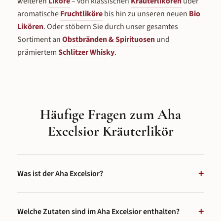
weiteren
Liköre
– von klassischen
Kräuterlikören
über
aromatische
Fruchtliköre
bis hin zu unseren neuen
Bio
Likören
. Oder stöbern Sie durch unser gesamtes
Sortiment an
Obstbränden & Spirituosen
und
prämiertem
Schlitzer Whisky
.
Häufige Fragen zum Aha
Excelsior Kräuterlikör
+
Was ist der Aha Excelsior?
Der
Aha Excelsior
ist ein Premium-
Kräuterlikör
mit 38 %
+
vol. aus der
Schlitzer Destillerie
in Hessen. Er wird seit 1843
Welche Zutaten sind im Aha Excelsior enthalten?