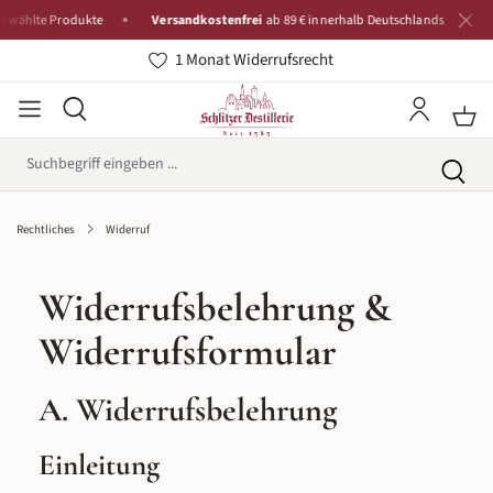
lte Produkte
Versandkostenfrei
ab 89 € innerhalb Deutschlands
Tradi
1 Monat Widerrufsrecht
Rechtliches
Widerruf
Widerrufsbelehrung &
Widerrufsformular
A. Widerrufsbelehrung
Einleitung