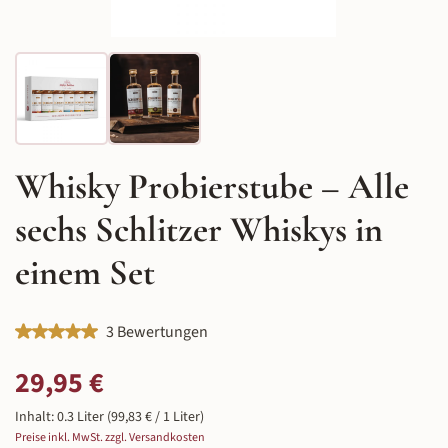
Whisky Probierstube – Alle
sechs Schlitzer Whiskys in
einem Set
Durchschnittliche Bewertung von 5 von 5 Sternen
3 Bewertungen
Regulärer Preis:
29,95 €
Inhalt:
0.3 Liter
(99,83 € / 1 Liter)
Preise inkl. MwSt. zzgl. Versandkosten