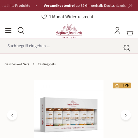
lte Produkte
Versandkostenfrei
ab 89 € innerhalb Deutschlands
Tradi
1 Monat Widerrufsrecht
Geschenke & Sets
Tasting-Sets
Bildergalerie überspringen
TIPP