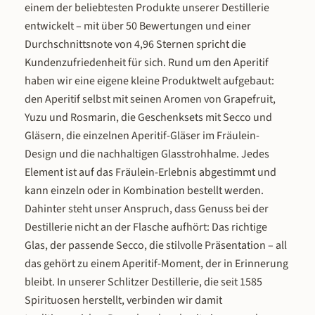
Aperitif-Moment. Auch direkt aus der
einem der beliebtesten Produkte unserer Destillerie
gut gekühlten Flasche ins Glas
entwickelt – mit über 50 Bewertungen und einer
funktioniert hervorragend. Kein Shaker,
Durchschnittsnote von 4,96 Sternen spricht die
kein Barwerkzeug, kein Rezept nötig.
Kundenzufriedenheit für sich. Rund um den Aperitif
haben wir eine eigene kleine Produktwelt aufgebaut:
den Aperitif selbst mit seinen Aromen von Grapefruit,
Yuzu und Rosmarin, die Geschenksets mit Secco und
Gläsern, die einzelnen Aperitif-Gläser im Fräulein-
Design und die nachhaltigen Glasstrohhalme. Jedes
Element ist auf das Fräulein-Erlebnis abgestimmt und
kann einzeln oder in Kombination bestellt werden.
Dahinter steht unser Anspruch, dass Genuss bei der
Destillerie nicht an der Flasche aufhört: Das richtige
Glas, der passende Secco, die stilvolle Präsentation – all
das gehört zu einem Aperitif-Moment, der in Erinnerung
bleibt. In unserer Schlitzer Destillerie, die seit 1585
Spirituosen herstellt, verbinden wir damit