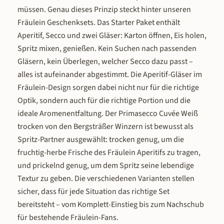
bereits: Der Schlitzer Fräulein Aperitif
Secco – fruchtig, prickelnd und m
müssen. Genau dieses Prinzip steckt hinter unseren
(15 % vol.) hat sich mit seinem
feiner Bitternote. Der Fräulein Sprit
Fräulein Geschenksets. Das Starter Paket enthält
Zusammenspiel aus Grapefruit, Yuzu
Ready-to-Drink-Variante (10,5 % vo
und Rosmarin, verfeinert mit Secco, als
0,75 L) für alle, die sofort genieß
Aperitif, Secco und zwei Gläser: Karton öffnen, Eis holen,
moderner Aperitif-Klassiker etabliert.
wollen. Winzer Secco als perfek
Spritz mixen, genießen. Kein Suchen nach passenden
Das Erfolgsrezept für den „Fräulein
Ergänzung für den selbstgemach
Gläsern, kein Überlegen, welcher Secco dazu passt –
Spritz" – 3 Teile Secco, 2 Teile Fräulein, 1
Spritz. Und die facettierten Aperit
alles ist aufeinander abgestimmt. Die Aperitif-Gläser im
Teil Soda – ist der beliebteste Drink der
Gläser mit großzügigem Kelch für 
Fräulein-Design sorgen dabei nicht nur für die richtige
Serie. Genau diese Komposition gibt es
Grapefruit und Rosmarin. Wählen Si
jetzt fertig gemixt in einer Flasche: der
Positionen, die Sie brauchen – ob 
Optik, sondern auch für die richtige Portion und die
Schlitzer Fräulein Spritz. Dieselbe
Flaschen mit Gläsern, das komple
ideale Aromenentfaltung. Der Primasecco Cuvée Weiß
fruchtige Frische, dieselben feinen
Spritz-Paket für die nächste Feier 
trocken von den Bergsträßer Winzern ist bewusst als
Kräuternoten, dieselbe prickelnde
ein individuelles Geschenkset. Für 
Spritz-Partner ausgewählt: trocken genug, um die
Leichtigkeit – nur ohne den Aufwand
Anlass die richtige Kombination A
fruchtig-herbe Frische des Fräulein Aperitifs zu tragen,
des Selbstmixens. So schmeckt der
Geschenk: Aperitif + Gläser – sof
und prickelnd genug, um dem Spritz seine lebendige
Fräulein Spritz Der erste Eindruck:
einsatzbereit und stilvoll. Für d
prickelnd und erfrischend. Die herbe
perfekten Spritz-Abend: Aperitif + 
Textur zu geben. Die verschiedenen Varianten stellen
Grapefruit gibt dem Spritz seinen
– alles drin zum Mixen und Anstoß
sicher, dass für jede Situation das richtige Set
charakteristischen Bitterton – frisch,
Für Partys und Feiern: gleich meh
bereitsteht – vom Komplett-Einstieg bis zum Nachschub
belebend, appetitanregend. Die Yuzu-
Flaschen Aperitif und Secco im
für bestehende Fräulein-Fans.
Zitrone bringt eine exotische Zitrusnote
Vorteilspaket. Für Spritz-Fans o