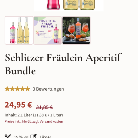
Schlitzer Fräulein Aperitif
Bundle
Durchschnittliche Bewertung von 5 von 5 Sternen
3 Bewertungen
Verkaufspreis:
24,95 €
Regulärer Preis:
31,85 €
Inhalt:
2.1 Liter
(11,88 € / 1 Liter)
Preise inkl. MwSt. zzgl. Versandkosten
15 % vol.
Likoer