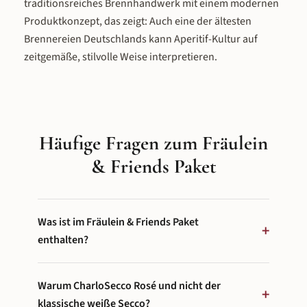
traditionsreiches Brennhandwerk mit einem modernen
Produktkonzept, das zeigt: Auch eine der ältesten
Brennereien Deutschlands kann Aperitif-Kultur auf
zeitgemäße, stilvolle Weise interpretieren.
Häufige Fragen zum Fräulein
& Friends Paket
Was ist im Fräulein & Friends Paket
+
enthalten?
Das Paket umfasst sechs Teile: eine Flasche
Schlitzer
Warum CharloSecco Rosé und nicht der
Fräulein Aperitif
(15 % vol., 0,7 L) zum Selbermixen,
+
eine Flasche
klassische weiße Secco?
Fräulein Spritz
(10,5 % vol., 0,75 L) als