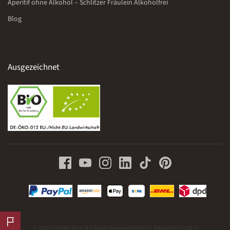
Aperitif ohne Alkohol – Schlitzer Fräulein Alkoholfrei
Blog
Ausgezeichnet
© 2026 Schlitzer Korn- & Edelobstbrennerei GmbH | Betreut durch
BD-8