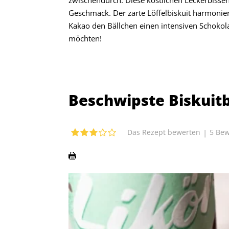
Geschmack. Der zarte Löffelbiskuit harmoni
Kakao den Bällchen einen intensiven Schokola
möchten!
Beschwipste Biskuitb
|
5
Bew
Das Rezept bewerten