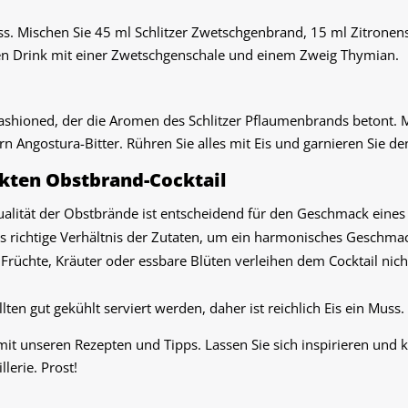
uss. Mischen Sie 45 ml Schlitzer Zwetschgenbrand, 15 ml Zitronen
den Drink mit einer Zwetschgenschale und einem Zweig Thymian.
 Fashioned, der die Aromen des Schlitzer Pflaumenbrands betont.
n Angostura-Bitter. Rühren Sie alles mit Eis und garnieren Sie de
ekten Obstbrand-Cocktail
ualität der Obstbrände ist entscheidend für den Geschmack eines 
as richtige Verhältnis der Zutaten, um ein harmonisches Geschmac
e Früchte, Kräuter oder essbare Blüten verleihen dem Cocktail nic
lten gut gekühlt serviert werden, daher ist reichlich Eis ein Muss.
mit unseren Rezepten und Tipps. Lassen Sie sich inspirieren und k
lerie. Prost!