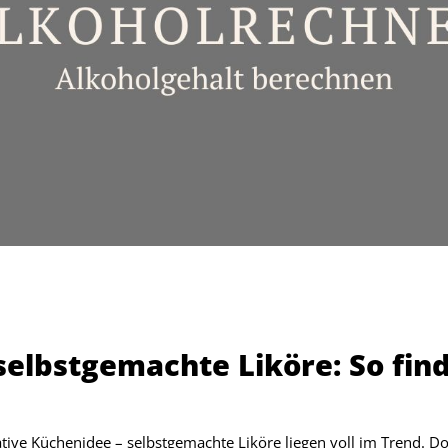
selbstgemachte Liköre: So find
ve Küchenidee – selbstgemachte Liköre liegen voll im Trend. Doch