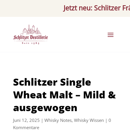
Jetzt neu: Schlitzer Fräulei
Schlitzer Single
Wheat Malt – Mild &
ausgewogen
Juni 12, 2025
|
Whisky Notes
,
Whisky Wissen
|
0
Kommentare