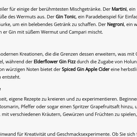
pfeiler für einige der berühmtesten Mischgetränke. Der
Martini
, ein
 Süße des Wermuts aus. Der
Gin Tonic
, ein Paradebeispiel für Einf
Gurke, um ein belebendes Getränk zu schaffen. Der
Negroni
, ein 
dem er Gin mit süßem Wermut und Campari mischt.
modernen Kreationen, die die Grenzen dessen erweitern, was mit G
iel, während der
Elderflower Gin Fizz
durch die Zugabe von Holun
von würzigen Noten bietet der
Spiced Gin Apple Cider
eine herbstl
 entsteht.
e
eit, eigene Rezepte zu kreieren und zu experimentieren. Beginne
osmarin, Pfeffer oder sogar einen Spritzer Grapefruitsaft hinzu
 mit verschiedenen Kräutern, Gewürzen und Früchten zu spielen,
 Leinwand für Kreativität und Geschmacksexperimente. Ob Sie sich 