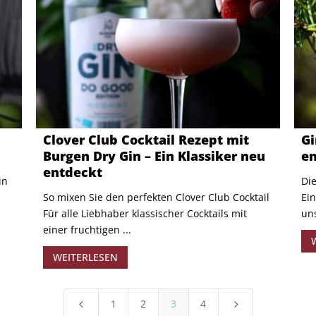
Clover Club Cocktail Rezept mit
Gi
Burgen Dry Gin – Ein Klassiker neu
e
entdeckt
in
Die
So mixen Sie den perfekten Clover Club Cocktail
Ein
Für alle Liebhaber klassischer Cocktails mit
uns
einer fruchtigen ...
WEITERLESEN
1
2
3
4
4
5