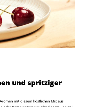
en und spritziger
r Aromen mit diesem köstlichen Mix aus
onische Kombination verleiht diesem Cocktail