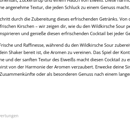
ine angenehme Textur, die jeden Schluck zu einem Genuss macht
 Schritt durch die Zubereitung dieses erfrischenden Getränks. Von 
rischen Kirschen – wir zeigen dir, wie du den Wildkirsche Sour p
nspirieren und genieße diesen erfrischenden Cocktail bei jeder G
ische und Raffinesse, während du den Wildkirsche Sour zubereit
s dein Shaker bereit ist, die Aromen zu vereinen. Das Spiel der Ko
rone und der sanften Textur des Eiweißs macht diesen Cocktail 
wirst von der Harmonie der Aromen verzaubert. Erwecke deine S
ige Zusammenkünfte oder als besonderen Genuss nach einem lange
ertungen