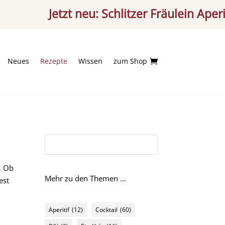
Jetzt neu: Schlitzer Fräulein Aperitif – f
Neues
Rezepte
Wissen
zum Shop

. Ob
Mehr zu den Themen …
est
Aperitif
(12)
Cocktail
(60)