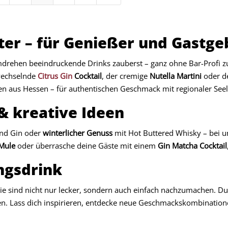
ter – für Genießer und Gastge
drehen beeindruckende Drinks zauberst – ganz ohne Bar-Profi zu
bwechselnde
Citrus Gin
Cocktail
, der cremige
Nutella Martini
oder de
en aus Hessen – für authentischen Geschmack mit regionaler Seel
 & kreative Ideen
und Gin oder
winterlicher Genuss
mit Hot Buttered Whisky – bei un
 Mule
oder überrasche deine Gäste mit einem
Gin Matcha Cocktail
ingsdrink
erie sind nicht nur lecker, sondern auch einfach nachzumachen. D
en. Lass dich inspirieren, entdecke neue Geschmackskombination