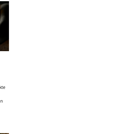
kte
en