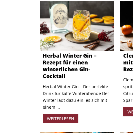
Herbal Winter Gin –
Cle
Rezept für einen
mit
winterlichen Gin-
Rez
Cocktail
Clem
Herbal Winter Gin – Der perfekte
spri
Drink für kalte Winterabende Der
Citr
Winter lädt dazu ein, es sich mit
Spark
einem ...
WE
WEITERLESEN