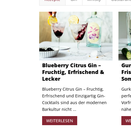
Blueberry Citrus Gin –
Gur
Fruchtig, Erfrischend &
Fri
Lecker
Som
Blueberry Citrus Gin – Fruchtig,
Gurk
Erfrischend und Einzigartig Gin-
perf
Cocktails sind aus der modernen
Vorf
Barkultur nicht ...
nähe
WEITERLESEN
WE