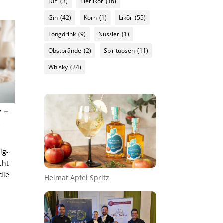
DIY
(3)
Eierlikör
(16)
Gin
(42)
Korn
(1)
Likör
(55)
Longdrink
(9)
Nussler
(1)
Obstbrände
(2)
Spirituosen
(11)
Whisky
(24)
 –
x
ig-
cht
die
Heimat Apfel Spritz