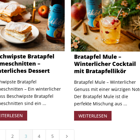
chwipste Bratapfel
Bratapfel Mule –
meschnitten –
Winterlicher Cocktail
terliches Dessert
mit Bratapfellikör
hwipste Bratapfel
Bratapfel Mule – Winterlicher
eschnitten – Ein winterlicher
Genuss mit einer würzigen Not
ss Beschwipste Bratapfel
Der Bratapfel Mule ist die
eschnitten sind ein ...
perfekte Mischung aus ...
ITERLESEN
WEITERLESEN
1
2
3
4
5
5