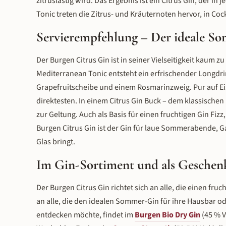
zitruslastig wird. Das Ergebnis ist ein Citrus Gin, der in 
Tonic treten die Zitrus- und Kräuternoten hervor, in Cock
Servierempfehlung – Der ideale S
Der Burgen Citrus Gin ist in seiner Vielseitigkeit kaum 
Mediterranean Tonic entsteht ein erfrischender Longdrink
Grapefruitscheibe und einem Rosmarinzweig. Pur auf Ei
direktesten. In einem Citrus Gin Buck – dem klassischen
zur Geltung. Auch als Basis für einen fruchtigen Gin Fiz
Burgen Citrus Gin ist der Gin für laue Sommerabende, G
Glas bringt.
Im Gin-Sortiment und als Geschen
Der Burgen Citrus Gin richtet sich an alle, die einen fr
an alle, die den idealen Sommer-Gin für ihre Hausbar od
entdecken möchte, findet im
Burgen Bio Dry Gin
(45 % V