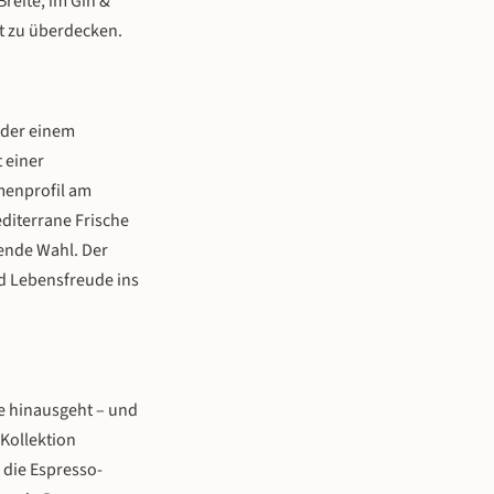
Breite, im Gin &
att zu überdecken.
 oder einem
 einer
omenprofil am
editerrane Frische
gende Wahl. Der
nd Lebensfreude ins
te hinausgeht – und
-Kollektion
) die Espresso-