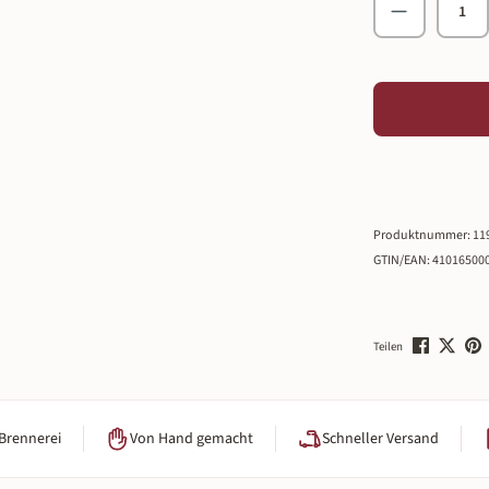
Produkt An
Produktnummer:
11
GTIN/EAN:
41016500
Teilen
 Brennerei
Von Hand gemacht
Schneller Versand