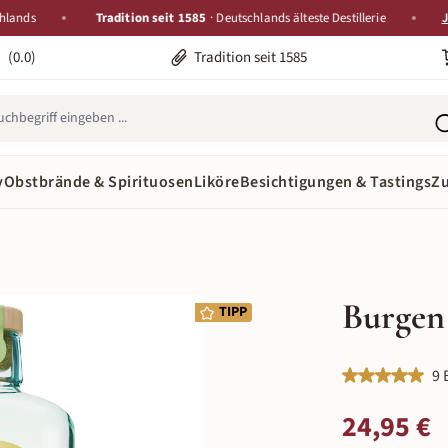
s
Tradition seit 1585
· Deutschlands älteste Destillerie
Jetzt 
(0.0)
Tradition seit 1585
y
Obstbrände & Spirituosen
Liköre
Besichtigungen & Tastings
Z
Burgen
TIPP
Durchschnittlic
9 
Regulärer Preis:
24,95 €