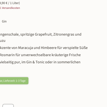
9,90 € / 1 Liter)
gl. Versandkosten
Gin
ngenschale, spritzige Grapefruit, Zitronengras und
Yuzu
Akzente von Maracuja und Himbeere für verspielte Süße
Rosmarin für unverwechselbare kräuterige Frische
 vielseitig pur, im Gin & Tonic oder in sommerlichen
r, Lieferzeit: 1-3 Tage