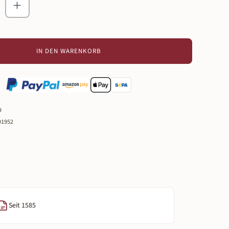
zahl: Gib den gewünschten Wert ein oder ben
IN DEN WARENKORB
9
01952
Seit 1585