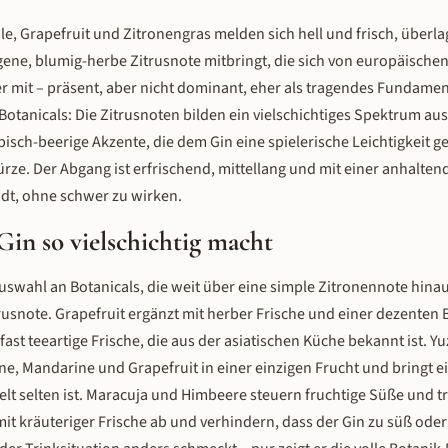
ale, Grapefruit und Zitronengras melden sich hell und frisch, überl
igene, blumig-herbe Zitrusnote mitbringt, die sich von europäische
 mit – präsent, aber nicht dominant, eher als tragendes Fundament
tanicals: Die Zitrusnoten bilden ein vielschichtiges Spektrum aus 
sch-beerige Akzente, die dem Gin eine spielerische Leichtigkeit g
rze. Der Abgang ist erfrischend, mittellang und mit einer anhalten
ädt, ohne schwer zu wirken.
Gin so vielschichtig macht
 Auswahl an Botanicals, die weit über eine simple Zitronennote hin
usnote. Grapefruit ergänzt mit herber Frische und einer dezenten B
fast teeartige Frische, die aus der asiatischen Küche bekannt ist. Yuz
ne, Mandarine und Grapefruit in einer einzigen Frucht und bringt e
elt selten ist. Maracuja und Himbeere steuern fruchtige Süße und t
it kräuteriger Frische ab und verhindern, dass der Gin zu süß oder 