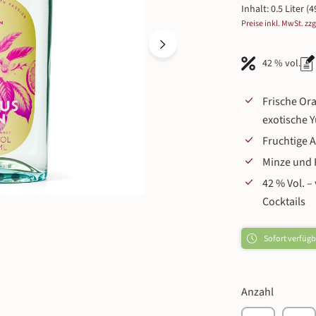
Inhalt:
0.5 Liter
(4
Preise inkl. MwSt. zz
42 % vol.
Frische Ora
exotische 
Fruchtige 
Minze und 
42 % Vol. –
Cocktails
Sofort verfügba
Anzahl