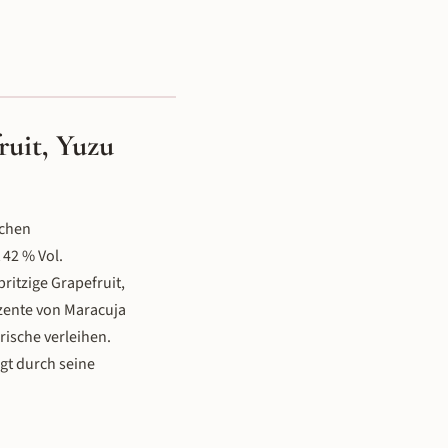
uit, Yuzu
schen
 42 % Vol.
ritzige Grapefruit,
zente von Maracuja
ische verleihen.
ugt durch seine