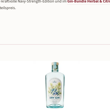
e kraftvolle Navy-Strength-Edition und im
Gin-Bundle Herbal & Citr
eilspreis.