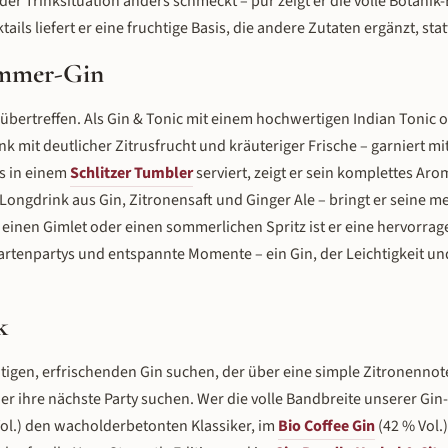
jeder Trinksituation anders schmeckt – pur zeigt er die volle Botanik-
tails liefert er eine fruchtige Basis, die andere Zutaten ergänzt, st
ommer-Gin
zu übertreffen. Als Gin & Tonic mit einem hochwertigen Indian Tonic
 mit deutlicher Zitrusfrucht und kräuteriger Frische – garniert mit
s in einem
Schlitzer Tumbler
serviert, zeigt er sein komplettes Ar
 Longdrink aus Gin, Zitronensaft und Ginger Ale – bringt er seine m
z, einen Gimlet oder einen sommerlichen Spritz ist er eine hervorra
artenpartys und entspannte Momente – ein Gin, der Leichtigkeit u
k
uchtigen, erfrischenden Gin suchen, der über eine simple Zitronenno
er ihre nächste Party suchen. Wer die volle Bandbreite unserer Gin
ol.) den wacholderbetonten Klassiker, im
Bio Coffee Gin
(42 % Vol.