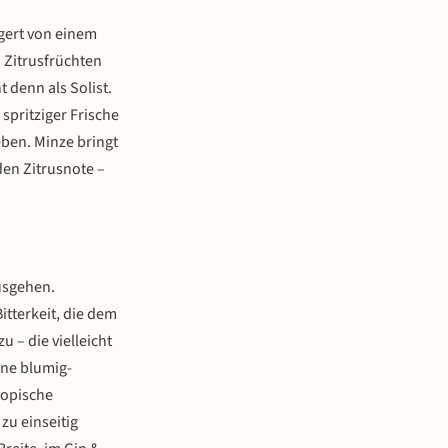
agert von einem
n Zitrusfrüchten
 denn als Solist.
spritziger Frische
eben. Minze bringt
den Zitrusnote –
ausgehen.
itterkeit, die dem
u – die vielleicht
ine blumig-
ropische
zu einseitig