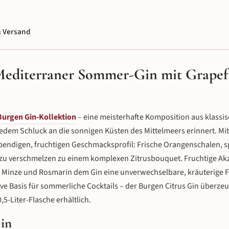
 Versand
 Mediterraner Sommer-Gin mit Grapefr
Burgen Gin-Kollektion
– eine meisterhafte Komposition aus klassi
edem Schluck an die sonnigen Küsten des Mittelmeers erinnert. Mit
ebendigen, fruchtigen Geschmacksprofil: Frische Orangenschalen, sp
uzu verschmelzen zu einem komplexen Zitrusbouquet. Fruchtige Ak
 Minze und Rosmarin dem Gin eine unverwechselbare, kräuterige Fr
ative Basis für sommerliche Cocktails – der Burgen Citrus Gin überze
,5-Liter-Flasche erhältlich.
Gin