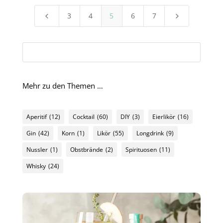
3
4
5
6
7
4
5
Mehr zu den Themen …
Aperitif
(12)
Cocktail
(60)
DIY
(3)
Eierlikör
(16)
Gin
(42)
Korn
(1)
Likör
(55)
Longdrink
(9)
Nussler
(1)
Obstbrände
(2)
Spirituosen
(11)
Whisky
(24)