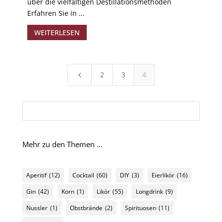
über die vielfältigen Destillationsmethoden
Erfahren Sie in ...
WEITERLESEN
2
3
4
4
Mehr zu den Themen …
Aperitif
(12)
Cocktail
(60)
DIY
(3)
Eierlikör
(16)
Gin
(42)
Korn
(1)
Likör
(55)
Longdrink
(9)
Nussler
(1)
Obstbrände
(2)
Spirituosen
(11)