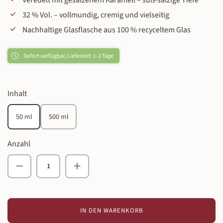
Veredelt mit gesalzenem Karamell – süß-salzige Tiefe
32 % Vol. – vollmundig, cremig und vielseitig
Nachhaltige Glasflasche aus 100 % recyceltem Glas
Sofort verfügbar, Lieferzeit: 1-3 Tage
auswählen
Inhalt
50 ml
500 ml
Anzahl
Produkt Anzahl: Gib den gewünschten Wert ein o
IN DEN WARENKORB