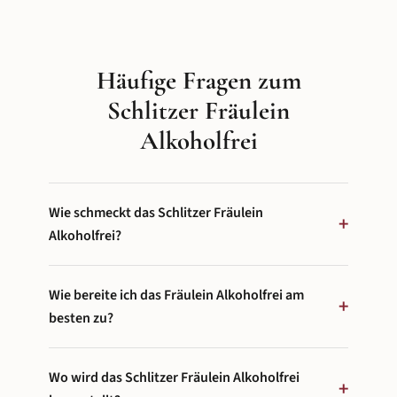
Häufige Fragen zum
Schlitzer Fräulein
Alkoholfrei
Wie schmeckt das Schlitzer Fräulein
+
Alkoholfrei?
Das Schlitzer Fräulein Alkoholfrei überzeugt mit
Wie bereite ich das Fräulein Alkoholfrei am
einem komplexen Aromenprofil aus herber
+
Grapefruit, exotischer Yuzu und einer feinen
besten zu?
Rosmarin-Kräuternote. Am Gaumen ist es erfrischend
Das Schlitzer Fräulein Alkoholfrei entfaltet sein volles
leicht, leicht bitter und angenehm spritzig – weit
Wo wird das Schlitzer Fräulein Alkoholfrei
Aroma als Spritz: 2 Teile Fräulein, 3 Teile
mehr als ein einfacher Fruchtsaft. Es eignet sich ideal
+