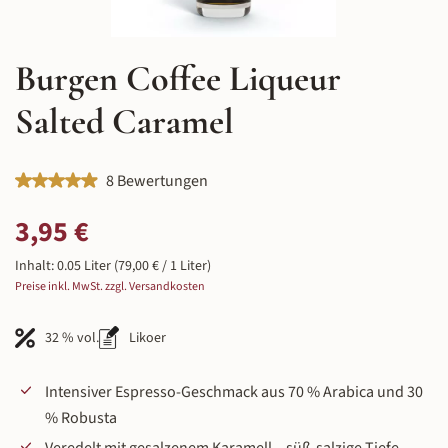
Burgen Coffee Liqueur
Salted Caramel
Durchschnittliche Bewertung von 4.88 von 5 Sternen
8 Bewertungen
Regulärer Preis:
3,95 €
Inhalt:
0.05 Liter
(79,00 € / 1 Liter)
Preise inkl. MwSt. zzgl. Versandkosten
32 % vol.
Likoer
Intensiver Espresso-Geschmack aus 70 % Arabica und 30
% Robusta