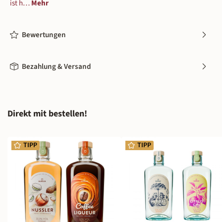
ist h…
Mehr
Bewertungen
Bezahlung & Versand
Produktgalerie überspringen
Direkt mit bestellen!
TIPP
TIPP