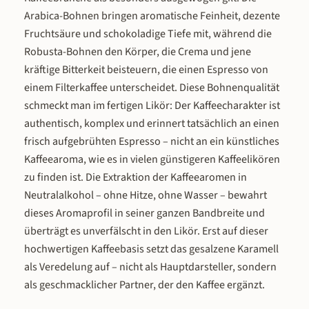
einzeln für 9,95 € erhältlich und ei
Servierempfehlung und als Gesch
Arabica-Bohnen bringen aromatische Feinheit, dezente
sich ideal als Ergänzung zu einer Fl
Beide Gins entfalten ihre Aromen
Fruchtsäure und schokoladige Tiefe mit, während die
aus unserem Edelbrand-Sortiment
besten in einem Schlitzer Tumbler
Robusta-Bohnen den Körper, die Crema und jene
rundet jedes Spirituosengeschen
viel Eis und einem hochwertigen T
und zeigt dem Beschenkten, dass n
kräftige Bitterkeit beisteuern, die einen Espresso von
Water. Für den Herbal Gin empfeh
nur der Inhalt, sondern auch die Ar
wir ein herbes Indian Tonic mit e
einem Filterkaffee unterscheidet. Diese Bohnenqualität
Genusses durchdacht ist. In unse
Thymianzweig als Garnitur. Für d
schmeckt man im fertigen Likör: Der Kaffeecharakter ist
Gläser-Sortiment finden Sie weit
Citrus Gin passt ein Mediterranean 
authentisch, komplex und erinnert tatsächlich an einen
Gläser für unterschiedliche
oder ein leichtes Elderflower Tonic
frisch aufgebrühten Espresso – nicht an ein künstliches
Genusssituationen: das
einer Grapefruitscheibe und frisc
Kaffeearoma, wie es in vielen günstigeren Kaffeelikören
Degustationsglas für konzentrier
Minze. Pur auf Eis zeigen beide Gins
Tasting, den Tumbler für Longdrink
zu finden ist. Die Extraktion der Kaffeearomen in
volles Aromenprofil – der Herbal 
Cocktails sowie den Stamper für 
kräuterig-warm, der Citrus Gin fruc
Neutralalkohol – ohne Hitze, ohne Wasser – bewahrt
klassischen Korngenuss.
erfrischend. Als Geschenk ist das B
dieses Aromaprofil in seiner ganzen Bandbreite und
eine stilvolle Wahl: Zwei Gins, di
überträgt es unverfälscht in den Likör. Erst auf dieser
zusammen die ganze Bandbreite 
hochwertigen Kaffeebasis setzt das gesalzene Karamell
Burgen Gin-Kollektion zwischen wü
als Veredelung auf – nicht als Hauptdarsteller, sondern
und fruchtig abdecken.
als geschmacklicher Partner, der den Kaffee ergänzt.