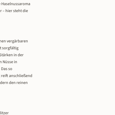
ie Haselnussaroma
 – hier steht die
inen vergärbaren
 sorgfältig
Stärken in der
n Nüsse in
 Das so
 reift anschließend
ndern den reinen
litzer