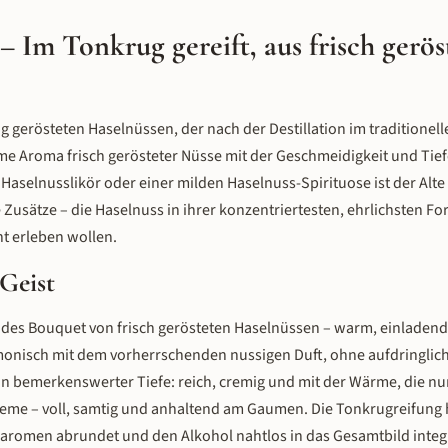
 – Im Tonkrug gereift, aus frisch gerö
tig gerösteten Haselnüssen, der nach der Destillation im traditionel
arme Aroma frisch gerösteter Nüsse mit der Geschmeidigkeit und Tief
Haselnusslikör oder einer milden Haselnuss-Spirituose ist der Alte
Zusätze – die Haselnuss in ihrer konzentriertesten, ehrlichsten For
ht erleben wollen.
Geist
des Bouquet von frisch gerösteten Haselnüssen – warm, einladend
monisch mit dem vorherrschenden nussigen Duft, ohne aufdringlic
n bemerkenswerter Tiefe: reich, cremig und mit der Wärme, die nur
reme – voll, samtig und anhaltend am Gaumen. Die Tonkrugreifung h
ssaromen abrundet und den Alkohol nahtlos in das Gesamtbild integ