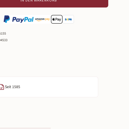
IN DEN WARENKORB
5155
04533
Seit 1585