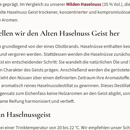
 geprägt. Im Vergleich zu unserer
Milden Haselnuss
(35 % Vol.), d
Alte Haselnuss Geist trockener, konzentrierter und kompromissloser
e Aromen.
llen wir den Alten Haselnuss Geist her
ch grundlegend von der eines Obstbrands. Haselnüsse enthalten ke
 und vergoren werden. Stattdessen werden die Haselnüsse zunächst
ist ein entscheidender Schritt: Sie wandelt die natürlichen Öle und 
n Charakter des Geists prägen. Anschließend werden die geröstete
ieht den Nüssen über einen definierten Zeitraum ihre Aromastoffe.
 aromatisch reines Haselnussdestillat zu gewinnen. Dieses Destillat
egensatz zum Eichenfass keine Holzaromen an den Geist abgibt, so
me Reifung harmonisiert und vertieft.
n Haselnussgeist
bei einer Trinktemperatur von 20 bis 22 °C. Wir empfehlen unser Sch