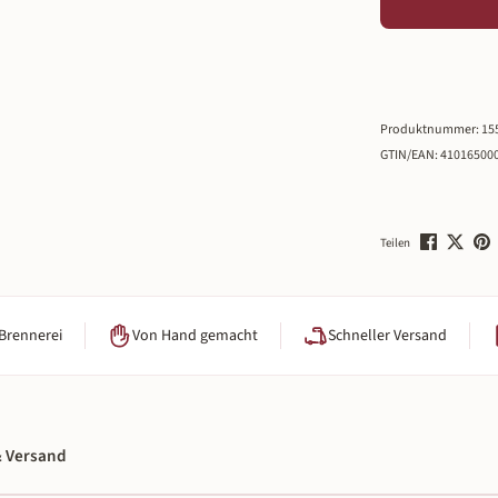
Produktnummer:
15
GTIN/EAN:
41016500
Teilen
 Brennerei
Von Hand gemacht
Schneller Versand
 Versand