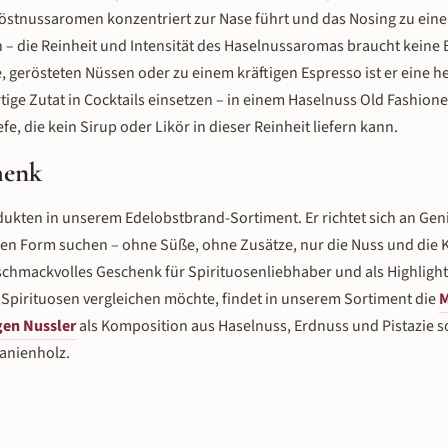
östnussaromen konzentriert zur Nase führt und das Nosing zu ein
n – die Reinheit und Intensität des Haselnussaromas braucht keine 
, gerösteten Nüssen oder zu einem kräftigen Espresso ist er eine 
ige Zutat in Cocktails einsetzen – in einem Haselnuss Old Fashione
e, die kein Sirup oder Likör in dieser Reinheit liefern kann.
henk
dukten in unserem Edelobstbrand-Sortiment. Er richtet sich an Geni
ten Form suchen – ohne Süße, ohne Zusätze, nur die Nuss und die 
 geschmackvolles Geschenk für Spirituosenliebhaber und als Highlight
Spirituosen vergleichen möchte, findet in unserem Sortiment die
M
en Nussler
als Komposition aus Haselnuss, Erdnuss und Pistazie 
tanienholz.