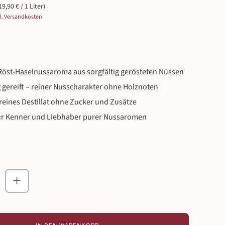
19,90 € / 1 Liter)
gl. Versandkosten
 Röst-Haselnussaroma aus sorgfältig gerösteten Nüssen
 gereift – reiner Nusscharakter ohne Holznoten
 reines Destillat ohne Zucker und Zusätze
für Kenner und Liebhaber purer Nussaromen
zahl: Gib den gewünschten Wert ein oder ben