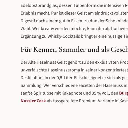
Edelobstbrandglas, dessen Tulpenform die intensiven R
Erlebnis macht. Pur ist dieser Geist am eindrucksvollste
Digestif nach einem guten Essen, zu dunkler Schokolade
Wahl. Wer kreativ werden möchte, kann ihn als hochwert
Ergänzung zu Whisky-Cocktails bringt er eine nussige Tief
Für Kenner, Sammler und als Gesc
Der Alte Haselnuss Geist gehört zu den exklusivsten Pro
unverfälschte Haselnussaroma in seiner konzentriertes
Destillation. In der 0,5-Liter-Flasche eignet er sich als
Sammlung. Wer verschiedene Facetten der Haselnuss in 
sanfte Spirituose mit Kakaonote und 35 % Vol., den
Burg
Nussler Cask
als fassgereifete Premium-Variante in Kas