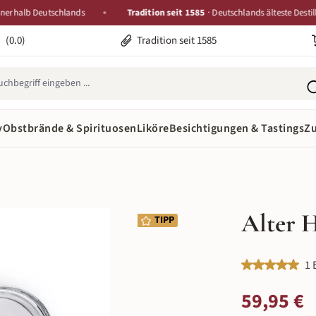
lb Deutschlands
Tradition seit 1585
· Deutschlands älteste Destillerie
(0.0)
Tradition seit 1585
y
Obstbrände & Spirituosen
Liköre
Besichtigungen & Tastings
Z
Alter H
TIPP
Durchschnittlic
1 
Regulärer Preis:
59,95 €