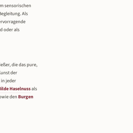
em sensorischen
Begleitung. Als
hervorragende
d oder als
eßer, die das pure,
Kunst der
 in jeder
ilde Haselnuss
als
sowie den
Burgen