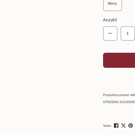
Minis
Anzahl
Produkt An
Produktnummer:
44
GTIN/EAN:
41016500
Teilen