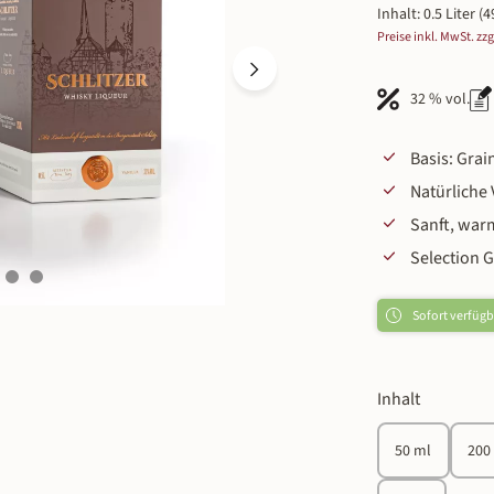
Inhalt:
0.5 Liter
(4
Preise inkl. MwSt. zz
32 % vol.
Basis: Gra
Natürliche 
Sanft, war
Selection 
Sofort verfügba
auswähle
Inhalt
50 ml
200