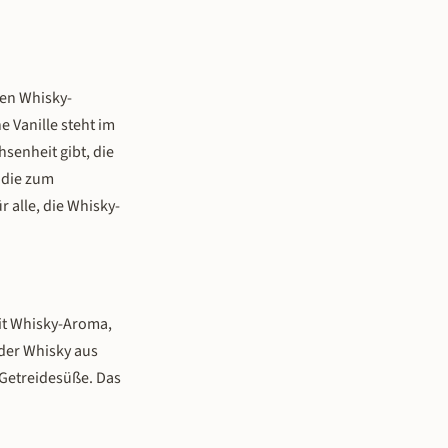
ten Whisky-
 Vanille steht im
senheit gibt, die
 die zum
r alle, die Whisky-
mit Whisky-Aroma,
e der Whisky aus
 Getreidesüße. Das