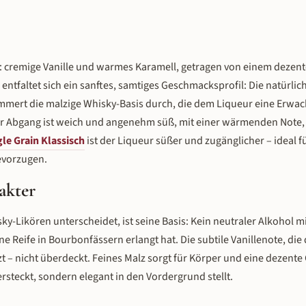
r: cremige Vanille und warmes Karamell, getragen von einem dezen
faltet sich ein sanftes, samtiges Geschmacksprofil: Die natürliche
mert die malzige Whisky-Basis durch, die dem Liqueur eine Erwach
er Abgang ist weich und angenehm süß, mit einer wärmenden Note,
gle Grain Klassisch
ist der Liqueur süßer und zugänglicher – ideal fü
evorzugen.
akter
ky-Likören unterscheidet, ist seine Basis: Kein neutraler Alkohol 
ine Reife in Bourbonfässern erlangt hat. Die subtile Vanillenote, di
zt – nicht überdeckt. Feines Malz sorgt für Körper und eine dezente
ersteckt, sondern elegant in den Vordergrund stellt.