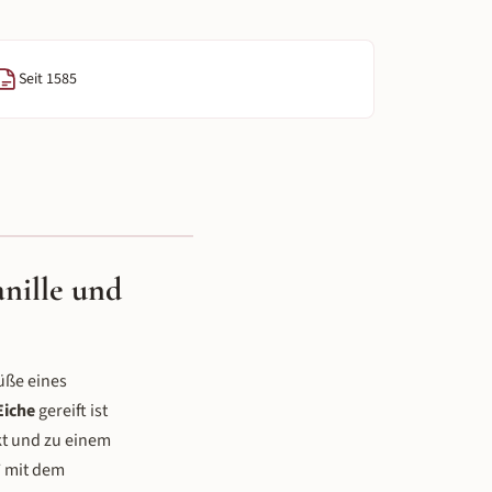
Seit 1585
anille und
üße eines
Eiche
gereift ist
kt und zu einem
7 mit dem