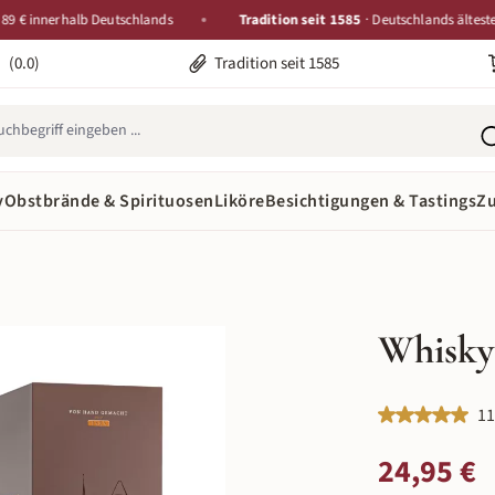
innerhalb Deutschlands
Tradition seit 1585
· Deutschlands älteste Destil
(0.0)
Tradition seit 1585
y
Obstbrände & Spirituosen
Liköre
Besichtigungen & Tastings
Z
Whisky
Durchschnittlic
11
Regulärer Preis:
24,95 €