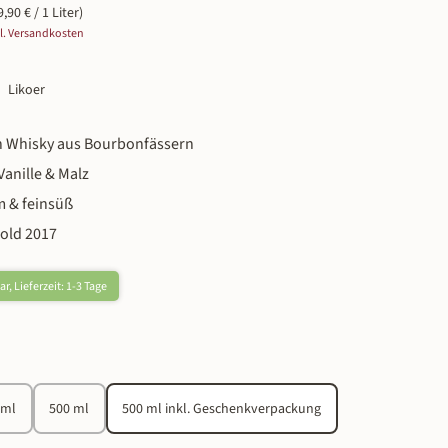
9,90 € / 1 Liter)
gl. Versandkosten
Likoer
in Whisky aus Bourbonfässern
Vanille & Malz
m & feinsüß
Gold 2017
r, Lieferzeit: 1-3 Tage
n
 ml
500 ml
500 ml inkl. Geschenkverpackung