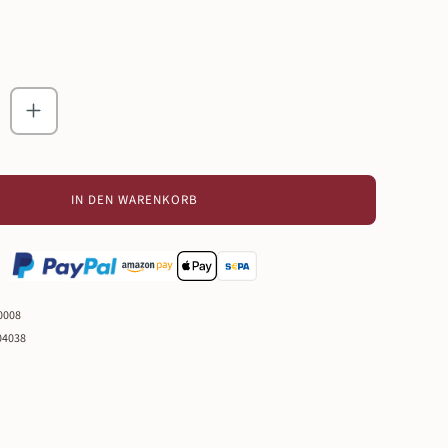
zahl: Gib den gewünschten Wert ein oder ben
IN DEN WARENKORB
0008
04038