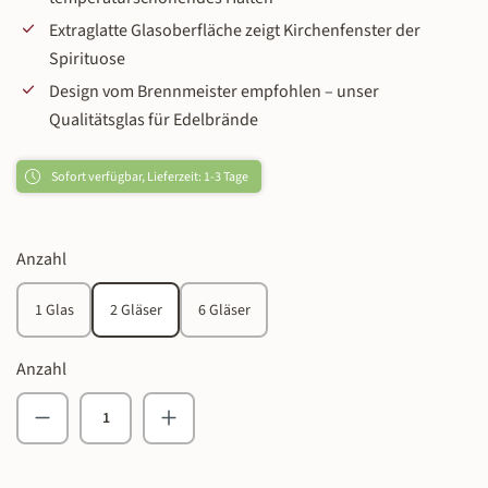
Extraglatte Glasoberfläche zeigt Kirchenfenster der
Spirituose
Design vom Brennmeister empfohlen – unser
Qualitätsglas für Edelbrände
Sofort verfügbar, Lieferzeit: 1-3 Tage
auswählen
Anzahl
1 Glas
2 Gläser
6 Gläser
Anzahl
Produkt Anzahl: Gib den gewünschten Wert ein o