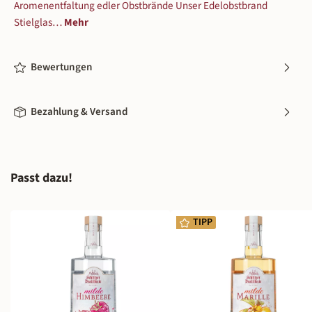
Aromenentfaltung edler Obstbrände Unser Edelobstbrand
Stielglas…
Mehr
Bewertungen
Bezahlung & Versand
Produktgalerie überspringen
Passt dazu!
TIPP