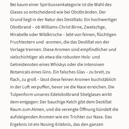
eine doppelt prämierte milde
kontrollierte Gärung mit anschließ
Bei kaum einer Spirituosenkategorie ist die Wahl des
Alternative für alle, die Himbeerfrucht
Destillation verarbeitet. Das Ergebni
Glases so entscheidend wie bei Obstbränden. Der
lieben, aber auf die Schärfe eines
eine Spirituose, die den vollen
Grund liegt in der Natur des Destillats: Ein hochwertiger
klassischen Geists verzichten möchten.
Geschmack reifer Aprikosen in je
Obstbrand – ob Williams-Christ Birne, Zwetschge,
Geschmack & Tasting Notes In der Nase:
Flasche einfängt – beerig, fruchtig,
Mirabelle oder Wildkirsche – lebt von feinen, flüchtigen
vollreife Himbeeren in voller Intensität –
und weich. Mit 28 Bewertungen 
begleitet von feinen Zitrusnoten, einem
einem Durchschnitt von 4,93 von
Fruchtestern und -aromen, die das Destillat von der
Hauch Erdbeere und einer leicht
Sternen ist sie eine der bestbewer
Vorlage trennen. Diese Aromen sind empfindlicher und
kompottartigen Süße. Am Gaumen: ein
Spirituosen in unserem Shop. Ku
vielschichtiger als etwa die robusten Holz- und
besonders intensiver
beschreiben sie als „brutal gut" 
Getreidenoten eines Whiskys oder die intensiven
Himbeergeschmack mit marmeladiger
„geilem Aroma", als „feinen Tropfen
Botanicals eines Gins. Ein falsches Glas – zu breit, zu
Textur – die Himbeere dominiert klar,
Genießer" und als milden, aromati
wird aber durch eine dezente
Schnaps, der Gästen mundet. Erhäl
flach, zu groß – lässt diese feinen Aromen buchstäblich
Vanillenote elegant abgerundet. Dazu
in der 0,5-Liter-Flasche, in der 1-Li
in der Luft verpuffen, bevor sie die Nase erreichen. Die
feine Nuancen von Orangenschale,
Flasche und als Mini-Probiergröße
Tulpenform unseres Edelobstbrand Stielglases wirkt
Cassis und eine schmeichelnde Süße,
schmeckt unsere Milde Marille In 
dem entgegen: Der bauchige Kelch gibt dem Destillat
die den Geschmack vollmundig und
Nase zeigt sich sofort die Marille
Raum zum Atmen, und die verengte Öffnung bündelt die
rund macht. Im Nachklang:
sonnengereift, fruchtig und mit je
aufsteigenden Aromen wie ein Trichter zur Nase. Das
langanhaltend und weich – der
leicht honigartigen Süße, die rei
Himbeergeschmack klingt sanft nach,
Aprikosen auszeichnet. Es ist ei
Ergebnis ist ein Nosing-Erlebnis, das den ganzen