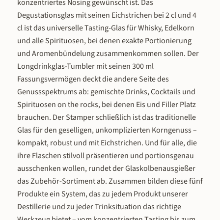
konzentriertes Nosing gewünscht ist. Das
Jahr – ein klares Signal für die Qualität
volle, authentische Fruchtaroma e
dieses Destillats.
destillierten Marillenbrands biet
Degustationsglas mit seinen Eichstrichen bei 2 cl und 4
Servierempfehlung – So genießt 
cl ist das universelle Tasting-Glas für Whisky, Edelkorn
Milde Marille Unsere Milde Maril
und alle Spirituosen, bei denen exakte Portionierung
entfaltet ihr volles Aroma bei ein
und Aromenbündelung zusammenkommen sollen. Der
Trinktemperatur von 15 bis 18 °C
Longdrinkglas-Tumbler mit seinen 300 ml
leicht unter Zimmertemperatur, d
Fassungsvermögen deckt die andere Seite des
die Fruchtaromen frisch und kla
bleiben. Pur in einem kleinen Glas 
Genussspektrums ab: gemischte Drinks, Cocktails und
einem Edelobstbrand Stielglas ist
Spirituosen on the rocks, bei denen Eis und Filler Platz
ein hervorragender Digestif nach 
brauchen. Der Stamper schließlich ist das traditionelle
guten Essen. Als Zutat in Cocktai
Glas für den geselligen, unkomplizierten Korngenuss –
bringt sie eine natürliche
kompakt, robust und mit Eichstrichen. Und für alle, die
Marillenfruchtigkeit – in einem Bel
ersetzt sie den Pfirsich, in einem 
ihre Flaschen stilvoll präsentieren und portionsgenau
bringt sie fruchtige Tiefe, und als S
ausschenken wollen, rundet der Glaskolbenausgießer
mit Prosecco und Soda ist sie ei
das Zubehör-Sortiment ab. Zusammen bilden diese fünf
erfrischender Sommerdrink. Auch i
Produkte ein System, das zu jedem Produkt unserer
Küche macht sie sich hervorragend
Destillerie und zu jeder Trinksituation das richtige
Verfeinern von Desserts, Sorbets 
Werkzeug bietet – vom konzentrierten Tasting bis zum
Crêpes oder als Zutat in Marillens