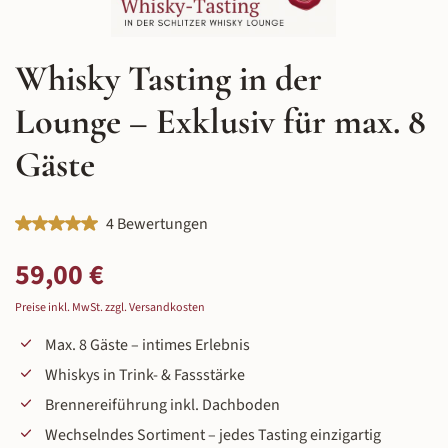
Whisky Tasting in der
Lounge – Exklusiv für max. 8
Gäste
Durchschnittliche Bewertung von 5 von 5 Sternen
4 Bewertungen
Regulärer Preis:
59,00 €
Preise inkl. MwSt. zzgl. Versandkosten
Max. 8 Gäste – intimes Erlebnis
Whiskys in Trink- & Fassstärke
Brennereiführung inkl. Dachboden
Wechselndes Sortiment – jedes Tasting einzigartig