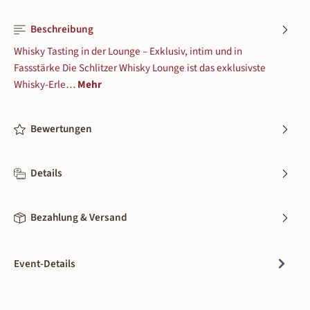
3 Plätze verfügbar
Beschreibung
Fr., 04.12.26, 18:30 - 21:30
Whisky Tasting in der Lounge – Exklusiv, intim und in
Schlitzer Destillerie
| Im Grund 16 - 36110 Schlitz
Fassstärke Die Schlitzer Whisky Lounge ist das exklusivste
8 Plätze verfügbar
Whisky-Erle…
Mehr
Fr., 11.12.26, 18:30 - 21:30
Bewertungen
Schlitzer Destillerie
| Im Grund 16 - 36110 Schlitz
8 Plätze verfügbar
Details
Mi., 30.12.26, 18:30 - 21:30
Schlitzer Destillerie
| Im Grund 16 - 36110 Schlitz
Bezahlung & Versand
8 Plätze verfügbar
Event-Details