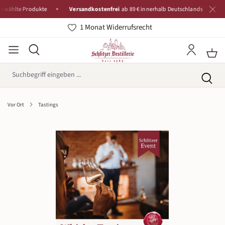
te Produkte
Versandkostenfrei
ab 89 € innerhalb Deutschlands
Tradit
1 Monat Widerrufsrecht
Vor Ort
Tastings
Bildergalerie überspringen