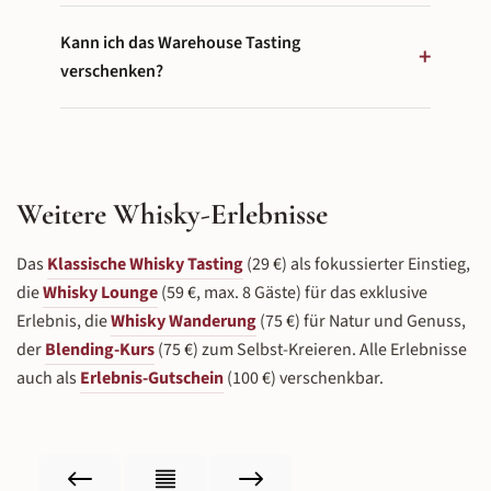
mit Trinkstärke verglichen. Wer sich vorher mit dem
Ja, die zweite Verkostungsrunde in der Lounge wird
Schlitzer Sortiment vertraut machen möchte, kann
Kann ich das Warehouse Tasting
von abgestimmten Snacks begleitet, die den Genuss
+
mit dem
Klassischen Tasting
(29 €) einsteigen.
abrunden und die Aromen der Whiskys ergänzen.
verschenken?
Ja – das Warehouse Tasting ist ein
außergewöhnliches Geschenk für Whisky-Liebhaber.
Buchen Sie ein Ticket über den Onlineshop oder
verschenken Sie den
Erlebnis-Gutschein
(100 €, vor
Weitere Whisky-Erlebnisse
Ort einlösbar).
Das
Klassische Whisky Tasting
(29 €) als fokussierter Einstieg,
die
Whisky Lounge
(59 €, max. 8 Gäste) für das exklusive
Erlebnis, die
Whisky Wanderung
(75 €) für Natur und Genuss,
der
Blending-Kurs
(75 €) zum Selbst-Kreieren. Alle Erlebnisse
auch als
Erlebnis-Gutschein
(100 €) verschenkbar.