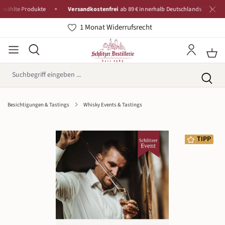
lte Produkte
Versandkostenfrei
ab 89 € innerhalb Deutschlands
Tradi
1 Monat Widerrufsrecht
Besichtigungen & Tastings
Whisky Events & Tastings
Bildergalerie überspringen
TIPP