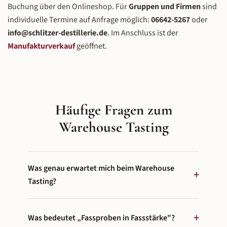
Buchung über den Onlineshop. Für
Gruppen und Firmen
sind
individuelle Termine auf Anfrage möglich:
06642-5267
oder
info@schlitzer-destillerie.de
. Im Anschluss ist der
Manufakturverkauf
geöffnet.
Häufige Fragen zum
Warehouse Tasting
Was genau erwartet mich beim Warehouse
+
Tasting?
Ein mehrstündiger Whisky-Abend in 4 Akten:
+
Begrüßung mit Whisky in der Lounge,
Was bedeutet „Fassproben in Fassstärke"?