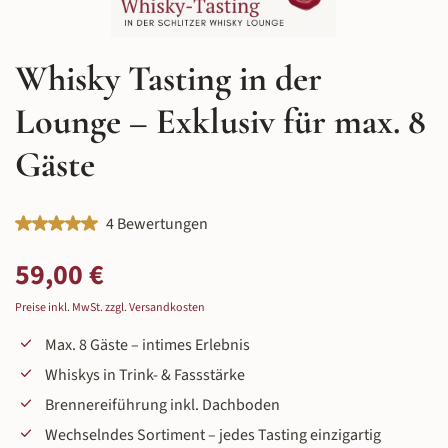
Whisky Tasting in der
Lounge – Exklusiv für max. 8
Gäste
Durchschnittliche Bewertung von 5 von 5 Sternen
4 Bewertungen
Regulärer Preis:
59,00 €
Preise inkl. MwSt. zzgl. Versandkosten
Max. 8 Gäste – intimes Erlebnis
Whiskys in Trink- & Fassstärke
Brennereiführung inkl. Dachboden
Wechselndes Sortiment – jedes Tasting einzigartig