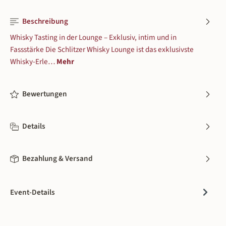
3 Plätze verfügbar
Beschreibung
Fr., 04.12.26, 18:30 - 21:30
Whisky Tasting in der Lounge – Exklusiv, intim und in
Schlitzer Destillerie
| Im Grund 16 - 36110 Schlitz
Fassstärke Die Schlitzer Whisky Lounge ist das exklusivste
8 Plätze verfügbar
Whisky-Erle…
Mehr
Fr., 11.12.26, 18:30 - 21:30
Bewertungen
Schlitzer Destillerie
| Im Grund 16 - 36110 Schlitz
8 Plätze verfügbar
Details
Mi., 30.12.26, 18:30 - 21:30
Schlitzer Destillerie
| Im Grund 16 - 36110 Schlitz
Bezahlung & Versand
8 Plätze verfügbar
Event-Details