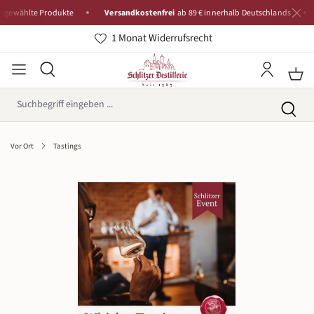
hlte Produkte
Versandkostenfrei
ab 89 € innerhalb Deutschlands
Trad
1 Monat Widerrufsrecht
Vor Ort
Tastings
Bildergalerie überspringen