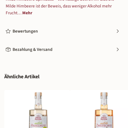
Milde Himbeere ist der Beweis, dass weniger Alkohol mehr
Frucht…
Mehr
Bewertungen
Bezahlung & Versand
Produktgalerie überspringen
Ähnliche Artikel