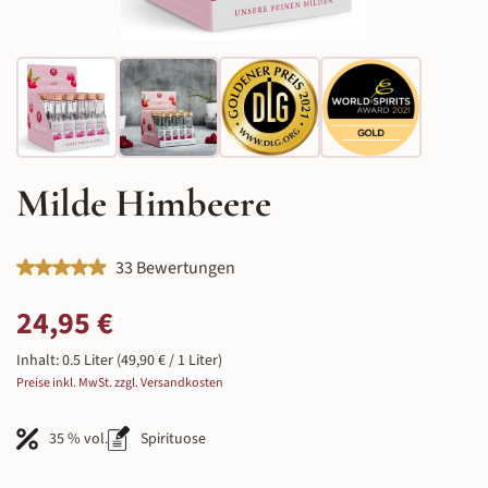
Milde Himbeere
Durchschnittliche Bewertung von 4.88 von 5 Sternen
33 Bewertungen
Regulärer Preis:
24,95 €
Inhalt:
0.5 Liter
(49,90 € / 1 Liter)
Preise inkl. MwSt. zzgl. Versandkosten
35 % vol.
Spirituose