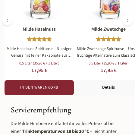
Milde Haselnuss
Milde Zwetschge
Durchschnittliche Bewertung von 4.97 von 5 St
Durchschnitt
Milde Haselnuss Spirituose – Nussiger
Milde Zwetschge Spirituose – Uns
Genuss mit feiner Kakaonote aus
fruchtige Alternative zum klassis
unserer Destillerie Unsere Milde
Obstler Unsere Milde Zwetschg
0.5 Liter
(35,90 € / 1 Liter)
0.5 Liter
(35,90 € / 1 Liter)
Haselnuss Spirituose vereint den
Spirituose fängt den vollen Gesch
Regulärer Preis:
Regulärer Preis:
17,95 €
17,95 €
intensiven Geschmack schonend
sonnengereifter Zwetschgen ein –
gerösteter Haselnüsse mit einer
35 % Vol. Alkohol und einer Milde, di
Details
IN DEN WARENKORB
dezenten Kakaonote – abgerundet
vom klassischen Zwetschgen Sch
durch milde 35 % Vol. Alkohol. Was diese
unterscheidet. Wir verwenden
Haselnuss Spirituose von klassischem
ausschließlich Zwetschgen aus d
Servierempfehlung
Haselnuss Schnaps oder Nusslikör
Obstgärten des Vogelsbergs und 
unterscheidet: Wir setzen auf das reine
Rhöner Lands und destillieren sie
Nussaroma, ohne es mit übermäßiger
unserer Brennerei in Schlitz schone
Die Milde Himbeere entfaltet ihr volles Potenzial bei
Süße zu überlagern. Das Ergebnis ist
einer fruchtigen Spirituose mit
einer
Trinktemperatur von 18 bis 20 °C
– leicht unter
eine Spirituose, die nussig, warm und
Charakter. Zwetschgen aus de