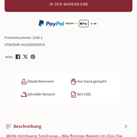
IN DEN WARENKORB
Produktnummer:
2246.2
GTIN/EAN:
4101650002676
Teilen
Älteste Brennerei
Von Hand gemacht
Schneller Versand
Seit 1585
Beschreibung
Milde Himbeere Spirituose – Wie flüssige Beeren im Glas Die