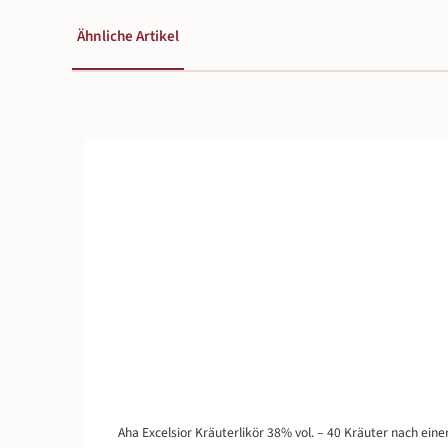
Ähnliche Artikel
Produktgalerie überspringen
Aha Excelsior Kräuterlikör 38% vol. – 40 Kräuter nach eine