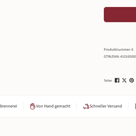
Produktnummer:
6
GTIN/EAN:
41016500
Teilen
 Brennerei
Von Hand gemacht
Schneller Versand