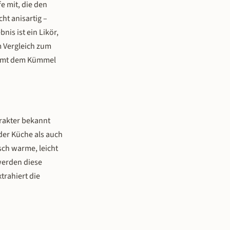
e mit, die den
ht anisartig –
nis ist ein Likör,
m Vergleich zum
immt dem Kümmel
rakter bekannt
der Küche als auch
sch warme, leicht
erden diese
trahiert die