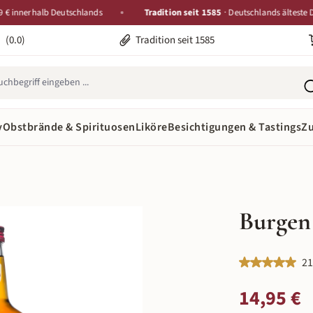
nerhalb Deutschlands
Tradition seit 1585
· Deutschlands älteste Destill
(0.0)
Tradition seit 1585
y
Obstbrände & Spirituosen
Liköre
Besichtigungen & Tastings
Z
Burgen
Durchschnittlic
21
Regulärer Preis:
14,95 €