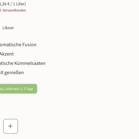
1,36 € / 1 Liter)
gl. Versandkosten
Likoer
romatische Fusion
Akzent
tische Kümmelsaaten
lt genießen
r, Lieferzeit: 1-3 Tage
zahl: Gib den gewünschten Wert ein oder ben