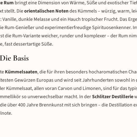
rte Rum
bringt eine Dimension von Wärme, Süße und exotischer Tief
 stellt. Die
orientalischen Noten
des Kümmels – würzig, warm, leic
k
: Vanille, dunkle Melasse und ein Hauch tropischer Frucht. Das Ergeb
wie Rum-Genießer und experimentierfreudige Spirituosenkenner. I
st die Rum-Variante weicher, runder und komplexer – der Rum n
, fast dessertartige Süße.
ie Basis
lte
Kümmelsaaten
, die für ihren besonders hocharomatischen Cha
ltesten Gewürzen Europas und wird seit Jahrhunderten sowohl in 
 der Kümmelsaat, allen voran Carvon und Limonen, sind für das typi
ümmellikör so unverwechselbar macht. In der
Schlitzer Destillerie
w
die über 400 Jahre Brennkunst mit sich bringen – die Destillation ex
lnote.