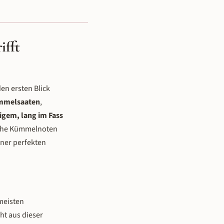
ifft
en ersten Blick
mmelsaaten
,
igem, lang im Fass
ische Kümmelnoten
iner perfekten
meisten
ht aus dieser