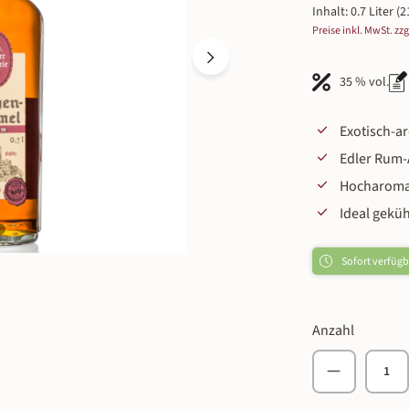
Inhalt:
0.7 Liter
(2
Preise inkl. MwSt. zz
35 % vol.
Exotisch-a
Edler Rum-
Hocharoma
Ideal geküh
Sofort verfügba
Anzahl
Produkt An