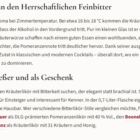
n den Herrschaftlichen Feinbitter
 Aroma bei Zimmertemperatur. Bei etwa 16 bis 18 °C kommen die Krä
s der Alkohol in den Vordergrund tritt. Pur im kleinen Glas ist er 
 Kräuterwürze schaffen nach einem guten Essen einen wohltuenden, 
leichter, die Pomeranzennote tritt deutlicher hervor. Dank seiner 
 Zutat in klassischen und modernen Cocktails – überall dort, wo ein 
d zu dominieren.
ießer und als Geschenk
inen Kräuterlikör mit Bitterkeit suchen, der elegant statt brachial ist
insteiger und interessant für Kenner. In der 0,7-Liter-Flasche eign
 Hausbar. Wer verschiedene Bitterlikör-Stile vergleichen möchte, 
euer
als DLG-prämierten Pomeranzenlikör mit 40 % Vol., den
Boone
anz
als Kräuterlikör mit 31 Kräutern und Honig.