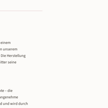
u einem
 in unserem
 Die Herstellung
tter seine
te – die
e angenehme
end und wird durch