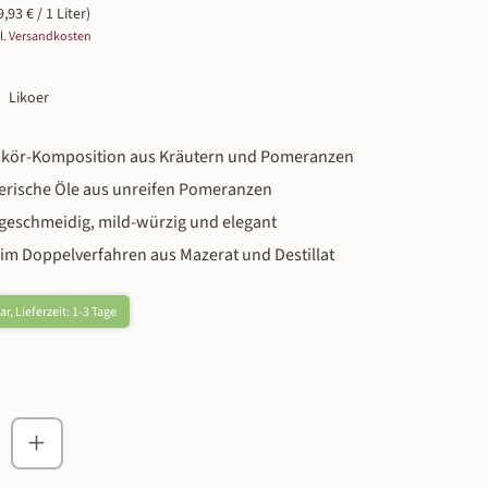
9,93 € / 1 Liter)
gl. Versandkosten
Likoer
rlikör-Komposition aus Kräutern und Pomeranzen
herische Öle aus unreifen Pomeranzen
 geschmeidig, mild-würzig und elegant
 im Doppelverfahren aus Mazerat und Destillat
r, Lieferzeit: 1-3 Tage
zahl: Gib den gewünschten Wert ein oder ben