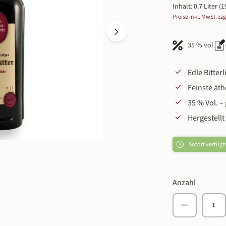
Inhalt:
0.7 Liter
(1
Preise inkl. MwSt. zz
35 % vol.
Edle Bitte
Feinste ät
35 % Vol. –
Hergestellt
Sofort verfügba
Anzahl
Produkt An