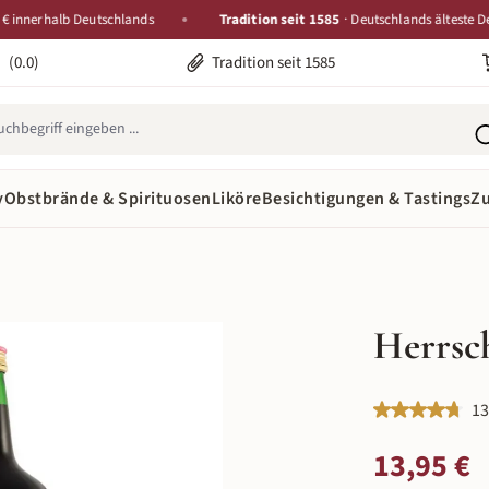
erhalb Deutschlands
Tradition seit 1585
· Deutschlands älteste Destiller
(0.0)
Tradition seit 1585
y
Obstbrände & Spirituosen
Liköre
Besichtigungen & Tastings
Z
Herrsch
Durchschnittlic
13
Regulärer Preis:
13,95 €