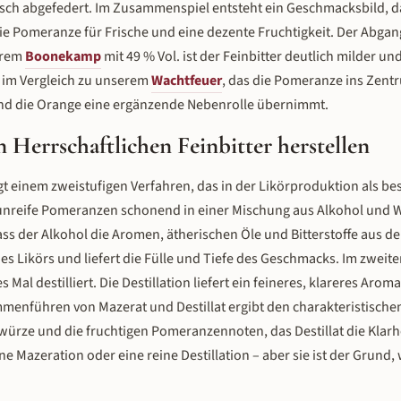
sch abgefedert. Im Zusammenspiel entsteht ein Geschmacksbild, d
die Pomeranze für Frische und eine dezente Fruchtigkeit. Der Abgang 
erem
Boonekamp
mit 49 % Vol. ist der Feinbitter deutlich milder un
d im Vergleich zu unserem
Wachtfeuer
, das die Pomeranze ins Zentru
end die Orange eine ergänzende Nebenrolle übernimmt.
 Herrschaftlichen Feinbitter herstellen
lgt einem zweistufigen Verfahren, das in der Likörproduktion als 
d unreife Pomeranzen schonend in einer Mischung aus Alkohol und 
ss der Alkohol die Aromen, ätherischen Öle und Bitterstoffe aus d
des Likörs und liefert die Fülle und Tiefe des Geschmacks. Im zweit
al destilliert. Die Destillation liefert ein feineres, klareres Arom
ammenführen von Mazerat und Destillat ergibt den charakteristisc
rwürze und die fruchtigen Pomeranzennoten, das Destillat die Klarhe
ne Mazeration oder eine reine Destillation – aber sie ist der Grund