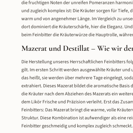
die fruchtigen Noten der unreifen Pomeranzen harmoni
und zugleich komplex ist: Die Kräuter sorgen für Tiefe, 
warm und von angenehmer Länge. Im Vergleich zu uns
dort dominiert die Kräuterschärfe, hier die Eleganz. Un
beim Feinbitter die Kräuterwürze die Hauptrolle, währ
Mazerat und Destillat – Wie wir den
Die Herstellung unseres Herrschaftlichen Feinbitters fo
gilt. Im ersten Schritt werden ausgewählte Kräuter un
das heißt, sie werden über mehrere Tage eingelegt, soda
extrahiert. Dieses Mazerat bildet die aromatische Basis 
die Kräuter nach dem Abziehen des Mazerats ein weiteres M
dem Likör Frische und Präzision verleiht. Erst das Zus
Feinbitters: Das Mazerat bringt die warme, volle Kräute
Struktur. Diese Kombination ist aufwendiger als eine rei
Feinbitter geschmeidig und komplex zugleich schmeckt.