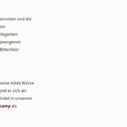
uternoten und die
ein
eleganten
ausgewogenen
Bitterlikör
. Seine milde Würze
et er sich als
findet in unserem
kamp
als