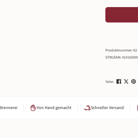
Produktnummer:
62
GTIN/EAN:
41016500
Teilen
 Brennerei
Von Hand gemacht
Schneller Versand