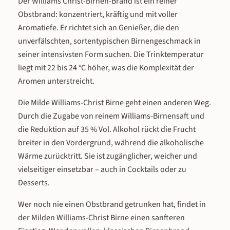
Der Williams Christ-Birnen-Brand ist ein reiner
die Spirituose 2021 mit Gold aus. 
Obstbrand: konzentriert, kräftig und mit voller
unabhängige Goldmedaillen in ei
Aromatiefe. Er richtet sich an Genießer, die den
Jahr – ein klares Signal für die Qua
unverfälschten, sortentypischen Birnengeschmack in
dieses Destillats.
seiner intensivsten Form suchen. Die Trinktemperatur
liegt mit 22 bis 24 °C höher, was die Komplexität der
Aromen unterstreicht.
Die Milde Williams-Christ Birne geht einen anderen Weg.
Durch die Zugabe von reinem Williams-Birnensaft und
die Reduktion auf 35 % Vol. Alkohol rückt die Frucht
breiter in den Vordergrund, während die alkoholische
Wärme zurücktritt. Sie ist zugänglicher, weicher und
vielseitiger einsetzbar – auch in Cocktails oder zu
Desserts.
Wer noch nie einen Obstbrand getrunken hat, findet in
der Milden Williams-Christ Birne einen sanfteren