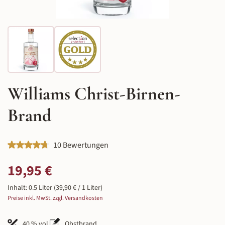
Williams Christ-Birnen-
Brand
Durchschnittliche Bewertung von 4.8 von 5 Sternen
10 Bewertungen
Regulärer Preis:
19,95 €
Inhalt:
0.5 Liter
(39,90 € / 1 Liter)
Preise inkl. MwSt. zzgl. Versandkosten
40 % vol.
Obstbrand