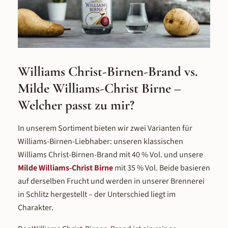
Vordergrund rückt. Anschließend r
die Spirituose kontrolliert in
verschlossenen Tonkrügen, wodu
sich die feinen Aromen optimal entf
und ein rundes Geschmackserleb
entsteht. Wichtig zu wissen: Obwoh
Williams Christ-Birnen-Brand vs.
Milde Himbeere vom Himbeergei
inspiriert ist, handelt es sich nich
Milde Williams-Christ Birne –
einen reinen Geist im klassischen S
Welcher passt zu mir?
– sondern um eine eigenständige, 
Spirituose mit vollem Fruchtcharak
Doppelt prämiert Die Qualität d
In unserem Sortiment bieten wir zwei Varianten für
Milden Himbeere ist nicht nur
Williams-Birnen-Liebhaber: unseren klassischen
Geschmackssache, sondern
Williams Christ-Birnen-Brand mit 40 % Vol. und unsere
international bestätigt: Beim Wo
Milde Williams-Christ Birne
mit 35 % Vol. Beide basieren
Spirits Award 2021 erhielt sie Gold 
auf derselben Frucht und werden in unserer Brennerei
Jury lobte das intensive
Himbeerkonzept, die marmeladi
in Schlitz hergestellt – der Unterschied liegt im
Textur und die gute Dichte und Lä
Charakter.
Auch die DLG (Deutsche
Landwirtschafts-Gesellschaft) zeic