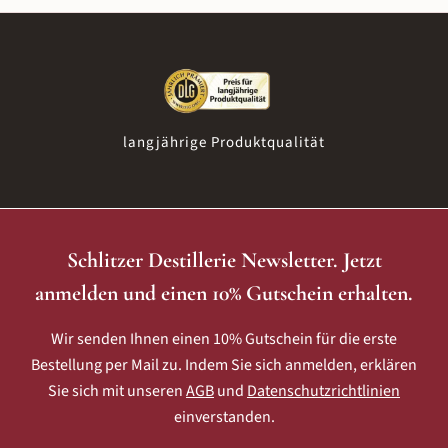
Destillat auf das Herzstück reduziert und bis zu zwei
milder und zugänglicher mag, zur Milden Variante.
Jahre gelagert. Wer unsere Brennkunst erleben
möchte, ist bei einer
Besichtigung oder einem
Tasting
herzlich willkommen.
langjährige Produktqualität
Schlitzer Destillerie Newsletter. Jetzt
anmelden und einen 10% Gutschein erhalten.
Wir senden Ihnen einen 10% Gutschein für die erste
Bestellung per Mail zu. Indem Sie sich anmelden, erklären
Sie sich mit unseren
AGB
und
Datenschutzrichtlinien
einverstanden.