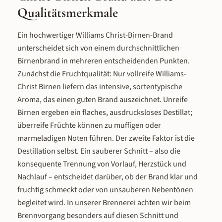
Qualitätsmerkmale
1585 auszeichnet. Das Ergebnis ist eine
Vanille. Ausgezeichnet mit World Sp
Birnen Spirituose, die fruchtig, mild und
Award Gold 2021 und DLG Gold 20
vollmundig zugleich schmeckt. So
eine doppelt prämierte milde
Ein hochwertiger Williams Christ-Birnen-Brand
schmeckt unsere Milde Williams-Christ
Alternative für alle, die Himbeerfr
unterscheidet sich von einem durchschnittlichen
Birne Bereits in der Nase entfalten sich
lieben, aber auf die Schärfe ein
Birnenbrand in mehreren entscheidenden Punkten.
die typischen Aromen reifer Williams-
klassischen Geists verzichten möch
Zunächst die Fruchtqualität: Nur vollreife Williams-
Christ Birnen – fruchtig, süß und
Geschmack & Tasting Notes In der 
Christ Birnen liefern das intensive, sortentypische
einladend. Am Gaumen setzt sich dieses
vollreife Himbeeren in voller Intensi
Aromenbild fort: weich, vollmundig und
begleitet von feinen Zitrusnoten, 
Aroma, das einen guten Brand auszeichnet. Unreife
mit einer dezenten Süße, die den
Hauch Erdbeere und einer leich
Birnen ergeben ein flaches, ausdrucksloses Destillat;
natürlichen Charakter der Birne
kompottartigen Süße. Am Gaumen:
überreife Früchte können zu muffigen oder
widerspiegelt. Der Abgang ist sanft und
besonders intensiver
marmeladigen Noten führen. Der zweite Faktor ist die
lang anhaltend, mit einer leicht
Himbeergeschmack mit marmelad
Destillation selbst. Ein sauberer Schnitt – also die
samtigen Textur, die am Gaumen
Textur – die Himbeere dominiert k
nachklingt. Im Vergleich zum klassischen
wird aber durch eine dezente
konsequente Trennung von Vorlauf, Herzstück und
Williams Birnen Schnaps fehlt die
Vanillenote elegant abgerundet. 
Nachlauf – entscheidet darüber, ob der Brand klar und
alkoholische Schärfe – stattdessen
feine Nuancen von Orangenschal
fruchtig schmeckt oder von unsauberen Nebentönen
steht der reine Fruchtgeschmack im
Cassis und eine schmeichelnde Sü
begleitet wird. In unserer Brennerei achten wir beim
Vordergrund. Schonende Destillation für
die den Geschmack vollmundig u
Brennvorgang besonders auf diesen Schnitt und
natürliches Birnenaroma Wir destillieren
rund macht. Im Nachklang: