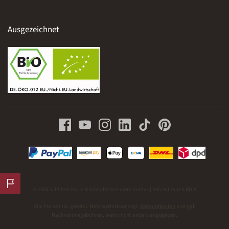
Ausgezeichnet
© 2026 Schlitzer Korn- & Edelobstbrennerei GmbH | Betreut durch
BD-8
Alle Preise inkl. gesetzl. Mehrwertsteuer zzgl.
Versandkosten
und ggf.
Nachnahmegebühren, wenn nicht anders angegeben.