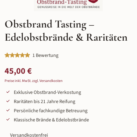
Obstbrand Tasting –
Edelobstbrände & Raritäten
Durchschnittliche Bewertung von 5 von 5 Sternen
1 Bewertung
Regulärer Preis:
45,00 €
Preise inkl. MwSt. zzgl. Versandkosten
Exklusive Obstbrand-Verkostung
Raritäten bis 21 Jahre Reifung
Persönliche fachkundige Betreuung
Klassische Brände & Edelobstbrände
Versandkostenfrei