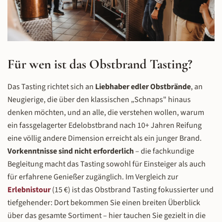
erfahren, wie aus heimischem Getreide
Sonderabfüllungen Der Kurs beginn
– Gerstenmalz, Weizen und Roggen –
einer umfassenden Tasting-Session
durch Maischen, Vergären und
verkosten 5 verschiedene Schlitz
Destillieren Schlitzer Whisky entsteht.
Whiskys aus eigener Produktion –
Die Führung geht bis auf den
Single Grain über Single Malt bis 
Für wen ist das Obstbrand Tasting?
Dachboden der denkmalgeschützten
Wheat Malt – und lernen die
Brennerei, wo die Fässer reifen:
Grundcharaktere der verschiede
Bourbonfässer, Sherryfässer,
Destillate kennen: mild, malzig, rau
Das Tasting richtet sich an
Liebhaber edler Obstbrände
, an
Portweinfässer, Islay-Fässer und
fruchtig, würzig. Dazu kommen 
Neugierige, die über den klassischen „Schnaps" hinaus
weitere Spezialfässer. Hier sehen Sie,
exklusive Sonderwhiskys, die für i
denken möchten, und an alle, die verstehen wollen, warum
wo der Geschmack entsteht – und
besondere Komplexität und Rari
ein fassgelagerter Edelobstbrand nach 10+ Jahren Reifung
verstehen, warum das Fass den
ausgewählt wurden –
eine völlig andere Dimension erreicht als ein junger Brand.
Charakter des Whiskys entscheidend
Spezialfassreifungen, limitierte
prägt. Verkostung in der Whisky Lounge
Editionen oder Einzelfässer, die nic
Vorkenntnisse sind nicht erforderlich
– die fachkundige
Nach dem Rundgang nehmen Sie in der
regulären Sortiment zu finden sind.
Begleitung macht das Tasting sowohl für Einsteiger als auch
Schlitzer Whisky Lounge Platz – dem
Meisterdestillateure erklären, w
für erfahrene Genießer zugänglich. Im Vergleich zur
Herzstück des Erlebnisses. Seit 2021 ist
Rohstoff, Destillation und Fasst
Erlebnistour
(15 €) ist das Obstbrand Tasting fokussierter und
die Lounge das stilvolle Zuhause für alle,
zusammenwirken und warum jed
tiefgehender: Dort bekommen Sie einen breiten Überblick
die Schlitzer Whisky in besonderer
Whisky seinen eigenen Charakter ha
Atmosphäre erleben wollen. In einer
Blending-Workshop: Aromen
über das gesamte Sortiment – hier tauchen Sie gezielt in die