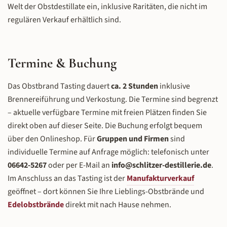
Gruppe von maximal 8 Gästen verkosten
kombinieren Nach dem Tasting geh
Welt der Obstdestillate ein, inklusive Raritäten, die nicht im
Sie zahlreiche Whiskys aus dem
ans Eingemachte: Im praktischen T
regulären Verkauf erhältlich sind.
Schlitzer Sortiment – und zwar sowohl
lernen Sie die Kunst des Blendings 
in Trinkstärke (40–51 % vol.) als auch in
gezielte Kombination verschiede
Fassstärke (55–65 % vol.). Der
Whisky-Destillate zu einem neue
Unterschied ist beeindruckend: In
harmonischen Ganzen. Was passie
Termine & Buchung
Fassstärke zeigt sich der Whisky
wenn Torfrauch auf Vanille trifft? 
ungeschönt, intensiver und komplexer –
verändert ein Sherry-gereifter Malt
Das Obstbrand Tasting dauert
ca. 2 Stunden
inklusive
ein Erlebnis, das man in keiner fertigen
Balance eines Blends? Unter Anlei
Brennereiführung und Verkostung. Die Termine sind begrenzt
Flasche so bekommt. Das Besondere:
der Meisterdestillateure
– aktuelle verfügbare Termine mit freien Plätzen finden Sie
Das Sortiment wechselt regelmäßig.
experimentieren Sie mit verschied
direkt oben auf dieser Seite. Die Buchung erfolgt bequem
Neue Spezialfüllungen, aktuelle
Fasstypen, Reifezeiten und
Blendings und Produktentwicklungen
Getreidebasen und entwickeln Sch
über den Onlineshop. Für
Gruppen und Firmen
sind
sorgen dafür, dass jedes Tasting
für Schritt Ihr persönliches
individuelle Termine auf Anfrage möglich: telefonisch unter
einzigartig ist. Ein erfahrener
Geschmacksprofil. Mit professione
06642-5267
oder per E-Mail an
info@schlitzer-destillerie.de
.
Mitarbeiter der Destillerie führt durch
Tasting-Equipment – einem 6er
Im Anschluss an das Tasting ist der
Manufakturverkauf
die Verkostung, erläutert Reifung,
Tastingbrett und speziellen Nosi
geöffnet – dort können Sie Ihre Lieblings-Obstbrände und
Fasseinfluss und Geschmacksprofile und
Gläsern – arbeiten Sie wie die Profi
Edelobstbrände
direkt mit nach Hause nehmen.
beantwortet alle Fragen – persönlich,
Eigene Kreation abfüllen Der Höhe
nahbar und mit echtem Fachwissen.
des Kurses: Sie füllen Ihren eige
Was die Lounge von anderen Tastings
Whisky-Blend ab – eine einmali