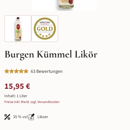
Burgen Kümmel Likör
Durchschnittliche Bewertung von 5 von 5 Sternen
63 Bewertungen
Regulärer Preis:
15,95 €
Inhalt:
1 Liter
Preise inkl. MwSt. zzgl. Versandkosten
35 % vol.
Likoer