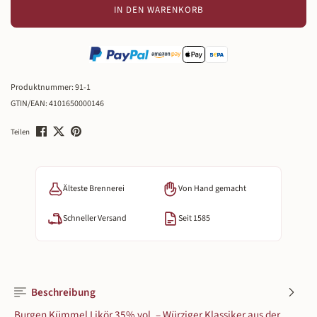
IN DEN WARENKORB
Produktnummer:
91-1
GTIN/EAN:
4101650000146
Teilen
Älteste Brennerei
Von Hand gemacht
Schneller Versand
Seit 1585
Beschreibung
Burgen Kümmel Likör 35% vol. – Würziger Klassiker aus der