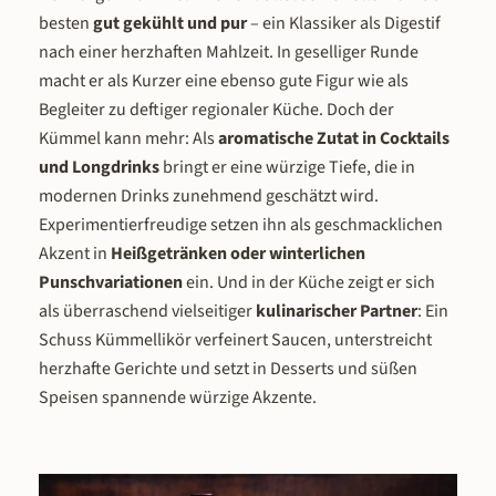
besten
gut gekühlt und pur
– ein Klassiker als Digestif
erlesenen Gewürzen aus Fernost –
klassische Verfahren der
verleihen dem Aha Excelsior seinen
Likörproduktion – Mazeration u
nach einer herzhaften Mahlzeit. In geselliger Runde
kräftigen, aromatischen Charakter mit
Destillation –, deren Zusammensp
macht er als Kurzer eine ebenso gute Figur wie als
Nuancen von Kirsche, Heidelbeere und
dem Feinbitter seine charakteristi
Begleiter zu deftiger regionaler Küche. Doch der
Zimt. Mit 38 % vol. zählt er zu den
Tiefe und Geschmeidigkeit verleiht
Kümmel kann mehr: Als
aromatische Zutat in Cocktails
besten Kräuterlikören Deutschlands –
schmeckt unser Herrschaftliche
und Longdrinks
bringt er eine würzige Tiefe, die in
und im Hünfelder Land gilt er schlicht
Feinbitter In der Nase empfängt 
als Nationalgetränk. 40 Kräuter aus
Herrschaftliche Feinbitter mit ei
modernen Drinks zunehmend geschätzt wird.
zwei Welten Das Geheimnis des Aha
einladenden Duft aus Kräutern u
Experimentierfreudige setzen ihn als geschmacklichen
Excelsior liegt in der Vielfalt und Qualität
einer deutlichen Zitrusnote – di
Akzent in
Heißgetränken oder winterlichen
seiner Zutaten. Heimische Wildkräuter
Pomeranze kündigt sich früh an, fru
Punschvariationen
ein. Und in der Küche zeigt er sich
und Wildfrüchte aus dem UNESCO-
und mit einem feinen bitteren Unte
als überraschend vielseitiger
kulinarischer Partner
: Ein
Biosphärenreservat Rhön bilden das
Am Gaumen entfaltet sich zunächst
Schuss Kümmellikör verfeinert Saucen, unterstreicht
regionale Fundament: Arnika, Melisse,
angenehme Kräuterwürze, die d
Minze, Rosmarin, Salbei, Wermut,
Fundament bildet. Die Bitterkeit 
herzhafte Gerichte und setzt in Desserts und süßen
Wacholder, Schlehe und Kornellkirsche –
präsent, aber nie scharf oder aggr
Speisen spannende würzige Akzente.
Pflanzen, die in der hessischen Heimat
– sie ist fein, zurückhaltend und w
des Aha Excelsior seit Jahrhunderten
durch die fruchtigen Noten der unr
wild wachsen und für ihre aromatische
Pomeranzen harmonisch abgefeder
Intensität bekannt sind. Dazu kommen
Zusammenspiel entsteht ein