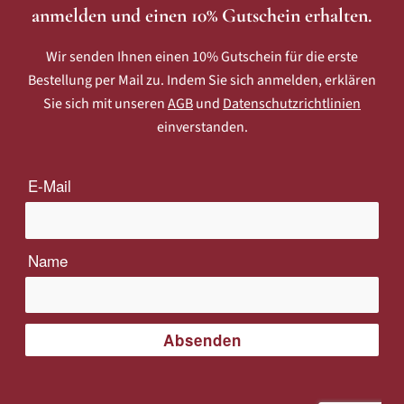
geschmackvolles Geschenk und a
anmelden und einen 10% Gutschein erhalten.
Bereicherung für jede Hausbar. 
verschiedene Bitterlikör-Stile
Wir senden Ihnen einen 10% Gutschein für die erste
vergleichen möchte, findet in uns
Bestellung per Mail zu. Indem Sie sich anmelden, erklären
Sortiment eine ganze Bandbreite:
Schlitzer Wachtfeuer als DLG-
Sie sich mit unseren
AGB
und
Datenschutzrichtlinien
prämierten Pomeranzenlikör mit 
einverstanden.
Vol., den Boonekamp als intensi
Magenbitter mit 49 % Vol. und d
Bruder Franz als Kräuterlikör mit
Kräutern und Honig.