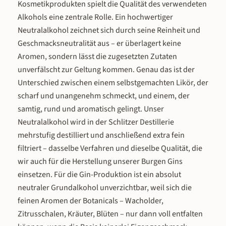
Kosmetikprodukten spielt die Qualität des verwendeten
eigenständiges Geschmackserlebnis –
eigenständiges Geschmackserlebn
Alkohols eine zentrale Rolle. Ein hochwertiger
von beerig-süß über spritzig-würzig bis
von beerig-süß über spritzig-würzi
Neutralalkohol zeichnet sich durch seine Reinheit und
kräftig-fruchtig und cremig-frisch. Das
kräftig-fruchtig und cremig-frisch.
Geschmacksneutralität aus – er überlagert keine
Set ist ideal zum Probieren,
Set ist ideal zum Probieren,
Verschenken oder als Grundstein für
Verschenken oder als Grundstein 
Aromen, sondern lässt die zugesetzten Zutaten
eine Bio-Likör-Sammlung in der
eine Bio-Likör-Sammlung in de
unverfälscht zur Geltung kommen. Genau das ist der
Hausbar. Vier Sorten – Vier
Hausbar. Vier Sorten – Vier
Unterschied zwischen einem selbstgemachten Likör, der
Geschmackswelten Der Bio Waldbeeren
Geschmackswelten Der Bio Waldbe
scharf und unangenehm schmeckt, und einem, der
Likör fängt die Aromen eines
Likör fängt die Aromen eines
samtig, rund und aromatisch gelingt. Unser
sommerlichen Waldspaziergangs ein:
sommerlichen Waldspaziergangs e
Brombeere, Himbeere, Blaubeere,
Brombeere, Himbeere, Blaubeer
Neutralalkohol wird in der Schlitzer Destillerie
Sauerkirsche und Holunder
Sauerkirsche und Holunder
mehrstufig destilliert und anschließend extra fein
verschmelzen zu einem intensiven,
verschmelzen zu einem intensive
filtriert – dasselbe Verfahren und dieselbe Qualität, die
beerig-süßen Geschmacksbild mit
beerig-süßen Geschmacksbild m
wir auch für die Herstellung unserer Burgen Gins
ausgewogener Tiefe. Der Bio Zitronen-
ausgewogener Tiefe. Der Bio Zitro
einsetzen. Für die Gin-Produktion ist ein absolut
Ingwer Likör verbindet die spritzige
Ingwer Likör verbindet die spritz
neutraler Grundalkohol unverzichtbar, weil sich die
Frische sonnengereifter Zitronen mit der
Frische sonnengereifter Zitronen mi
würzigen Wärme von Ingwer – eine
würzigen Wärme von Ingwer – ei
feinen Aromen der Botanicals – Wacholder,
erfrischende Kombination mit leichter
erfrischende Kombination mit leic
Zitrusschalen, Kräuter, Blüten – nur dann voll entfalten
Schärfe, die belebt und wärmt zugleich.
Schärfe, die belebt und wärmt zugl