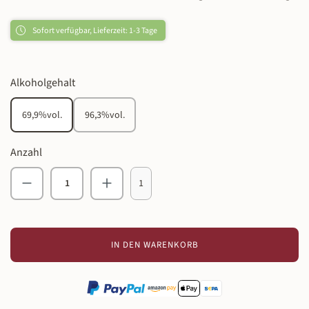
Sofort verfügbar, Lieferzeit: 1-3 Tage
auswählen
Alkoholgehalt
69,9%vol.
96,3%vol.
Anzahl
Produkt Anzahl: Gib den gewünschten Wert ein o
1
IN DEN WARENKORB