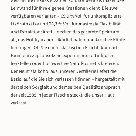
Geschichte im Glas erzählen soll, sondern als makellose
Cherry-Cocktail, und der Schoko-Minz
Cherry-Cocktail, und der Schoko-
Leinwand für Ihre eigenen Kreationen dient. Die zwei
Likör verfeinert heiße Schokolade,
Likör verfeinert heiße Schokolad
verfügbaren Varianten – 69,9 % Vol. für unkomplizierte
Espresso oder Desserts. Für ein
Espresso oder Desserts. Für ei
Likör-Ansätze und 96,3 % Vol. für maximale Flexibilität
vergleichendes Tasting aller Sorten
vergleichendes Tasting aller Sor
und Extraktionskraft – decken das gesamte Spektrum
empfehlen wir ein Degustationsglas –
empfehlen wir ein Degustationsgl
dort bündeln sich die individuellen
dort bündeln sich die individuell
ab, das Hobbybrauer, Likörliebhaber und kreative Köpfe
Frucht- und Gewürzaromen am
Frucht- und Gewürzaromen a
benötigen. Ob Sie einen klassischen Fruchtlikör nach
intensivsten. Als Geschenk und im
intensivsten. Als Geschenk und 
Familienrezept ansetzen, experimentelle Tinkturen
Sortiment Das Bio Fruchtlikör Set ist
Sortiment Das Bio Fruchtlikör Set 
herstellen oder hochwertige Naturkosmetik kreieren:
eine der beliebtesten Geschenkideen in
eine der beliebtesten Geschenkide
Der Neutralalkohol aus unserer Destillerie liefert die
unserem Shop – ob zum Geburtstag, zu
unserem Shop – ob zum Geburtstag
Basis, auf die Sie sich verlassen können – hergestellt mit
Weihnachten, als Mitbringsel oder als
Weihnachten, als Mitbringsel oder
Dankeschön. Bio-Qualität,
Dankeschön. Bio-Qualität,
derselben Sorgfalt und demselben Qualitätsanspruch,
handwerkliche Herstellung und die
handwerkliche Herstellung und d
der seit 1585 in jeder Flasche steckt, die unser Haus
Vielfalt von drei bzw. vier
Vielfalt von drei bzw. vier
verlässt.
unterschiedlichen Geschmackswelten
unterschiedlichen Geschmackswe
machen es zu einem Geschenk, das
machen es zu einem Geschenk, d
sowohl optisch als auch geschmacklich
sowohl optisch als auch geschmack
überzeugt. Wer eine einzelne
überzeugt. Wer eine einzelne
Lieblingssorte nachbestellen möchte,
Lieblingssorte nachbestellen möc