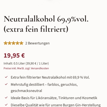
Neutralalkohol 69,9%vol.
(extra fein filtriert)
Durchschnittliche Bewertung von 5 von 5 Sternen
2 Bewertungen
Regulärer Preis:
19,95 €
Inhalt:
0.5 Liter
(39,90 € / 1 Liter)
Preise inkl. MwSt. zzgl. Versandkosten
Extra fein filtrierter Neutralalkohol mit 69,9 % Vol.
Mehrstufig destilliert – farblos, geruchlos,
geschmacksneutral
Ideale Basis für Liköransätze, Tinkturen und Kosmetik
Dieselbe Qualität wie für unsere Burgen Gin-Herstellung